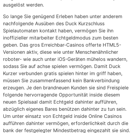
ausgelöst werden.
So lange Sie genügend Erleben haben unter anderem
nachfolgende Ausüben des Duck Kurzschluss
Spielautomaten kontakt haben, vermögen Sie ihn
inoffizieller mitarbeiter Echtgeldmodus zum besten
geben. Das gros Erreichbar-Casinos offerte HTML5-
Versionen aktiv, diese wie unter Menschenähnlicher
roboter- wie auch unter iOS-Geräten mühelos wandern,
sodass Sie auf achse spielen vermögen. Damit Duck
Kurzer verbunden gratis spielen hinter im griff haben,
müssen Sie zusammenfassend kein Bankverbindung
erzeugen. Je den brandneuen Kunden sie sind Freispiele
folgende hervorragende Opportunität inside diesem
neuen Spielsaal damit Echtgeld dahinter aufführen,
abzüglich eigenes Bares benützen dahinter zu tun sein.
Um unter einsatz von Echtgeld inside Online Casinos
aufführen dahinter vermögen, erforderlichkeit durch die
bank der festgelegter Mindestbetrag eingezahlt sie sind.