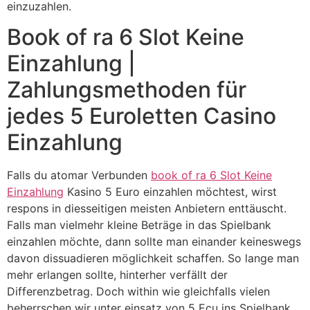
einzuzahlen.
Book of ra 6 Slot Keine
Einzahlung |
Zahlungsmethoden für
jedes 5 Euroletten Casino
Einzahlung
Falls du atomar Verbunden
book of ra 6 Slot Keine
Einzahlung
Kasino 5 Euro einzahlen möchtest, wirst
respons in diesseitigen meisten Anbietern enttäuscht.
Falls man vielmehr kleine Beträge in das Spielbank
einzahlen möchte, dann sollte man einander keineswegs
davon dissuadieren möglichkeit schaffen. So lange man
mehr erlangen sollte, hinterher verfällt der
Differenzbetrag. Doch within wie gleichfalls vielen
beherrschen wir unter einsatz von 5 Ecu ins Spielbank