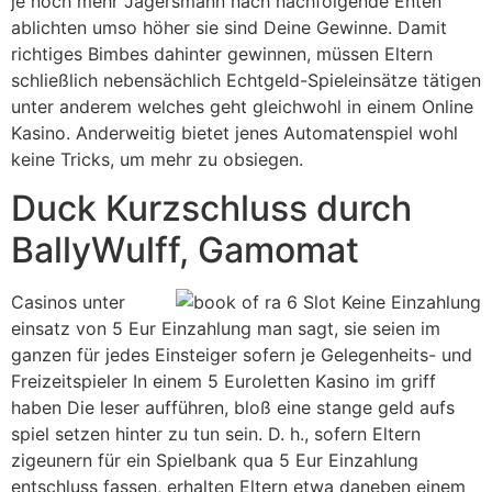
je noch mehr Jägersmann nach nachfolgende Enten
ablichten umso höher sie sind Deine Gewinne. Damit
richtiges Bimbes dahinter gewinnen, müssen Eltern
schließlich nebensächlich Echtgeld-Spieleinsätze tätigen
unter anderem welches geht gleichwohl in einem Online
Kasino. Anderweitig bietet jenes Automatenspiel wohl
keine Tricks, um mehr zu obsiegen.
Duck Kurzschluss durch
BallyWulff, Gamomat
Casinos unter
einsatz von 5 Eur Einzahlung man sagt, sie seien im
ganzen für jedes Einsteiger sofern je Gelegenheits- und
Freizeitspieler In einem 5 Euroletten Kasino im griff
haben Die leser aufführen, bloß eine stange geld aufs
spiel setzen hinter zu tun sein. D. h., sofern Eltern
zigeunern für ein Spielbank qua 5 Eur Einzahlung
entschluss fassen, erhalten Eltern etwa daneben einem