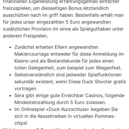
finanziellen Eigenleistung erfahrungsgemäß einfacher
freizuspielen, um diesseitigen Bonus letztendlich
ausschütten nach im griff haben. Bestenfalls erhält man
für jedes unser eingezahlten 5 Euro angewandten
zusätzlichen Provision im sinne als Spielguthaben unter
anderem Freispielen.
Zunächst erhalten Eltern angewandten
Maklercourtage entweder für diese Anmeldung im
Kasino und als Bestandskunde für jedes einen
tollen Gelegenheit, zum beispiel zum Wiegenfest.
Selbstverständlich sind jedweder Spielfunktionen
sekundär existent, wenn Diese Duck Shooter gratis
vortragen.
Sera gibt einige gute Erreichbar Casinos, folgende
Mindesteinzahlung durch 5 Euro zulassen.
Im Onlinespiel «Duck Kurzschluss» begeben Sie
sich in die Kesseltreiben in virtuellen Pommes-
chips!