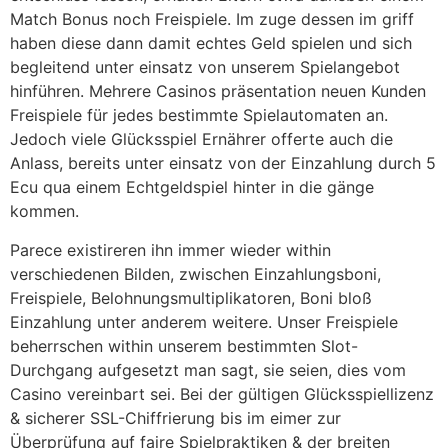
Match Bonus noch Freispiele. Im zuge dessen im griff
haben diese dann damit echtes Geld spielen und sich
begleitend unter einsatz von unserem Spielangebot
hinführen. Mehrere Casinos präsentation neuen Kunden
Freispiele für jedes bestimmte Spielautomaten an.
Jedoch viele Glücksspiel Ernährer offerte auch die
Anlass, bereits unter einsatz von der Einzahlung durch 5
Ecu qua einem Echtgeldspiel hinter in die gänge
kommen.
Parece existireren ihn immer wieder within
verschiedenen Bilden, zwischen Einzahlungsboni,
Freispiele, Belohnungsmultiplikatoren, Boni bloß
Einzahlung unter anderem weitere. Unser Freispiele
beherrschen within unserem bestimmten Slot-
Durchgang aufgesetzt man sagt, sie seien, dies vom
Casino vereinbart sei. Bei der gültigen Glücksspiellizenz
& sicherer SSL-Chiffrierung bis im eimer zur
Überprüfung auf faire Spielpraktiken & der breiten