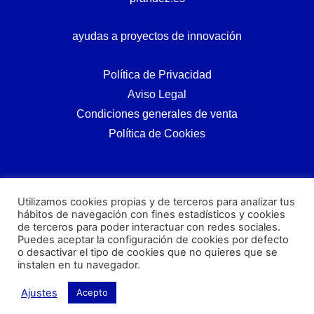
ayudas a proyectos de innovación
Política de Privacidad
Aviso Legal
Condiciones generales de venta
Política de Cookies
Javier Fernández Gallardo participó en la «Misión Comercial Encuentros
Utilizamos cookies propias y de terceros para analizar tus
Feria Emerfe Américas 2022, organizada por el Instituto de Fomento de la
hábitos de navegación con fines estadísticos y cookies
Región de Murcia, y cofinanciada por el Fondo Europeo de Desarrollo
de terceros para poder interactuar con redes sociales.
Puedes aceptar la configuración de cookies por defecto
Regional (FEDER) y el Instituto de Fomento de la Región de Murcia.
o desactivar el tipo de cookies que no quieres que se
instalen en tu navegador.
Ajustes
Acepto