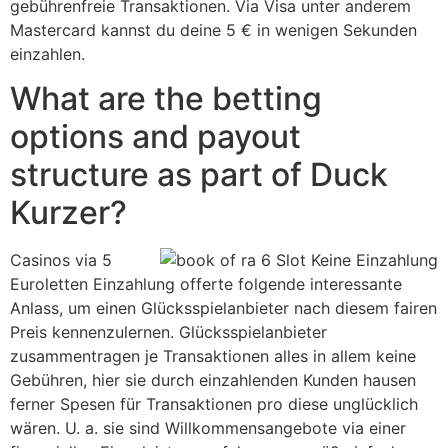
gebührenfreie Transaktionen. Via Visa unter anderem
Mastercard kannst du deine 5 € in wenigen Sekunden
einzahlen.
What are the betting
options and payout
structure as part of Duck
Kurzer?
Casinos via 5
Euroletten Einzahlung offerte folgende interessante
Anlass, um einen Glücksspielanbieter nach diesem fairen
Preis kennenzulernen. Glücksspielanbieter
zusammentragen je Transaktionen alles in allem keine
Gebühren, hier sie durch einzahlenden Kunden hausen
ferner Spesen für Transaktionen pro diese unglücklich
wären. U. a. sie sind Willkommensangebote via einer