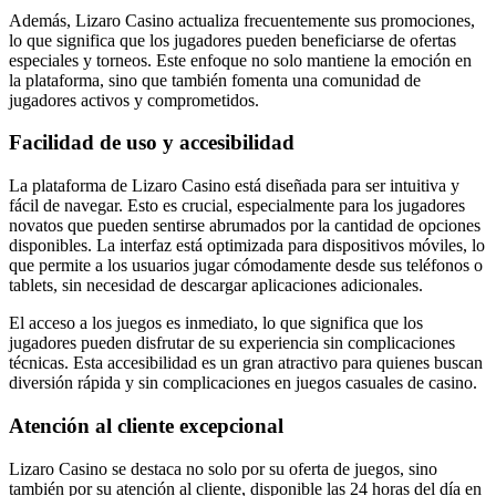
Además, Lizaro Casino actualiza frecuentemente sus promociones,
lo que significa que los jugadores pueden beneficiarse de ofertas
especiales y torneos. Este enfoque no solo mantiene la emoción en
la plataforma, sino que también fomenta una comunidad de
jugadores activos y comprometidos.
Facilidad de uso y accesibilidad
La plataforma de Lizaro Casino está diseñada para ser intuitiva y
fácil de navegar. Esto es crucial, especialmente para los jugadores
novatos que pueden sentirse abrumados por la cantidad de opciones
disponibles. La interfaz está optimizada para dispositivos móviles, lo
que permite a los usuarios jugar cómodamente desde sus teléfonos o
tablets, sin necesidad de descargar aplicaciones adicionales.
El acceso a los juegos es inmediato, lo que significa que los
jugadores pueden disfrutar de su experiencia sin complicaciones
técnicas. Esta accesibilidad es un gran atractivo para quienes buscan
diversión rápida y sin complicaciones en juegos casuales de casino.
Atención al cliente excepcional
Lizaro Casino se destaca no solo por su oferta de juegos, sino
también por su atención al cliente, disponible las 24 horas del día en