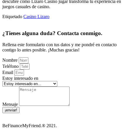
descubre cómo Lizaro Casino jugar transforma tu experiencia en
juegos casuales de casino.
Etiquetado
Casino Lizaro
¿Tienes alguna duda? Contacta conmigo.
Rellena este formulario con tus datos y me pondré en contacto
contigo lo antes posible. ¡Muchas gracias!
Nombre
Teléfono
Email
Estoy interesado en
Mensaje
¡enviar!
BeFinanceMyFriend.® 2021.