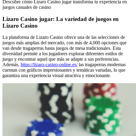
Descubre cómo Lizaro Casino jugar transforma tu experiencia en
juegos casuales de casino
Lizaro Casino jugar: La variedad de juegos en
Lizaro Casino
La plataforma de Lizaro Casino ofrece una de las selecciones de
juegos más amplias del mercado, con más de 4,000 opciones que
van desde tragaperras hasta juegos de mesa tradicionales. Esta
diversidad permite a los jugadores explorar diferentes estilos de
juego y encontrar aquel que más se adapte a sus preferencias.
Además,
https://lizaro-casino-online.es/
las tragaperras modernas
cuentan con gráficos impresionantes y temáticas variadas, lo que
garantiza una experiencia visual atractiva y emocionante.