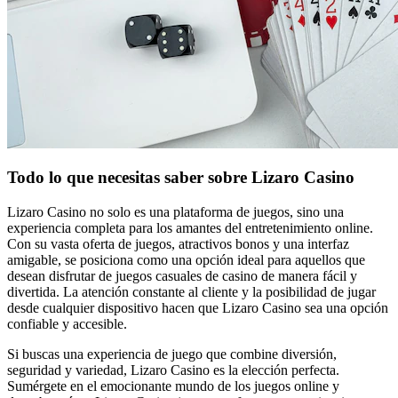
Todo lo que necesitas saber sobre Lizaro Casino
Lizaro Casino no solo es una plataforma de juegos, sino una
experiencia completa para los amantes del entretenimiento online.
Con su vasta oferta de juegos, atractivos bonos y una interfaz
amigable, se posiciona como una opción ideal para aquellos que
desean disfrutar de juegos casuales de casino de manera fácil y
divertida. La atención constante al cliente y la posibilidad de jugar
desde cualquier dispositivo hacen que Lizaro Casino sea una opción
confiable y accesible.
Si buscas una experiencia de juego que combine diversión,
seguridad y variedad, Lizaro Casino es la elección perfecta.
Sumérgete en el emocionante mundo de los juegos online y