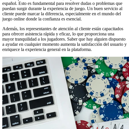
español. Esto es fundamental para resolver dudas o problemas que
puedan surgir durante la experiencia de juego. Un buen servicio al
cliente puede marcar la diferencia, especialmente en el mundo del
juego online donde la confianza es esencial.
Además, los representantes de atención al cliente están capacitados
para ofrecer asistencia rápida y eficaz, lo que proporciona una
mayor tranquilidad a los jugadores. Saber que hay alguien dispuesto
a ayudar en cualquier momento aumenta la satisfacción del usuario y
enriquece la experiencia general en la plataforma.