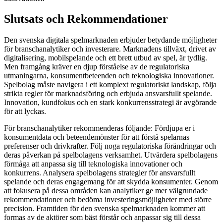
Slutsats och Rekommendationer
Den svenska digitala spelmarknaden erbjuder betydande möjligheter
för branschanalytiker och investerare. Marknadens tillväxt, drivet av
digitalisering, mobilspelande och ett brett utbud av spel, är tydlig.
Men framgång kräver en djup förståelse av de regulatoriska
utmaningarna, konsumentbeteenden och teknologiska innovationer.
Spelbolag måste navigera i ett komplext regulatoriskt landskap, följa
strikta regler för marknadsföring och erbjuda ansvarsfullt spelande.
Innovation, kundfokus och en stark konkurrensstrategi är avgörande
för att lyckas.
För branschanalytiker rekommenderas följande: Fördjupa er i
konsumentdata och beteendemönster för att förstå spelarnas
preferenser och drivkrafter. Följ noga regulatoriska förändringar och
deras påverkan på spelbolagens verksamhet. Utvärdera spelbolagens
förmåga att anpassa sig till teknologiska innovationer och
konkurrens. Analysera spelbolagens strategier för ansvarsfullt
spelande och deras engagemang för att skydda konsumenter. Genom
att fokusera på dessa områden kan analytiker ge mer välgrundade
rekommendationer och bedöma investeringsmöjligheter med större
precision. Framtiden för den svenska spelmarknaden kommer att
formas av de aktörer som bäst förstår och anpassar sig till dessa