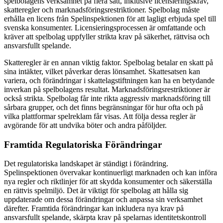
spelbolagens verksamhet på flera sätt, inklusive licensieringskrav,
skatteregler och marknadsföringsrestriktioner. Spelbolag måste
erhålla en licens från Spelinspektionen för att lagligt erbjuda spel till
svenska konsumenter. Licensieringsprocessen är omfattande och
kräver att spelbolag uppfyller strikta krav på säkerhet, rättvisa och
ansvarsfullt spelande.
Skatteregler är en annan viktig faktor. Spelbolag betalar en skatt på
sina intäkter, vilket påverkar deras lönsamhet. Skattesatsen kan
variera, och förändringar i skattelagstiftningen kan ha en betydande
inverkan på spelbolagens resultat. Marknadsföringsrestriktioner är
också strikta. Spelbolag får inte rikta aggressiv marknadsföring till
sårbara grupper, och det finns begränsningar för hur ofta och på
vilka plattformar spelreklam får visas. Att följa dessa regler är
avgörande för att undvika böter och andra påföljder.
Framtida Regulatoriska Förändringar
Det regulatoriska landskapet är ständigt i förändring.
Spelinspektionen övervakar kontinuerligt marknaden och kan införa
nya regler och riktlinjer för att skydda konsumenter och säkerställa
en rättvis spelmiljö. Det är viktigt för spelbolag att hålla sig
uppdaterade om dessa förändringar och anpassa sin verksamhet
därefter. Framtida förändringar kan inkludera nya krav på
ansvarsfullt spelande, skärpta krav på spelarnas identitetskontroll