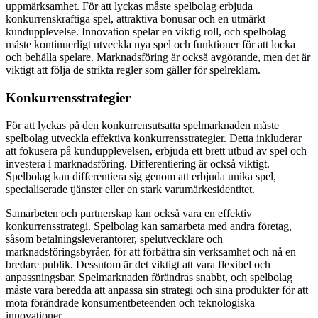
uppmärksamhet. För att lyckas måste spelbolag erbjuda
konkurrenskraftiga spel, attraktiva bonusar och en utmärkt
kundupplevelse. Innovation spelar en viktig roll, och spelbolag
måste kontinuerligt utveckla nya spel och funktioner för att locka
och behålla spelare. Marknadsföring är också avgörande, men det är
viktigt att följa de strikta regler som gäller för spelreklam.
Konkurrensstrategier
För att lyckas på den konkurrensutsatta spelmarknaden måste
spelbolag utveckla effektiva konkurrensstrategier. Detta inkluderar
att fokusera på kundupplevelsen, erbjuda ett brett utbud av spel och
investera i marknadsföring. Differentiering är också viktigt.
Spelbolag kan differentiera sig genom att erbjuda unika spel,
specialiserade tjänster eller en stark varumärkesidentitet.
Samarbeten och partnerskap kan också vara en effektiv
konkurrensstrategi. Spelbolag kan samarbeta med andra företag,
såsom betalningsleverantörer, spelutvecklare och
marknadsföringsbyråer, för att förbättra sin verksamhet och nå en
bredare publik. Dessutom är det viktigt att vara flexibel och
anpassningsbar. Spelmarknaden förändras snabbt, och spelbolag
måste vara beredda att anpassa sin strategi och sina produkter för att
möta förändrade konsumentbeteenden och teknologiska
innovationer.