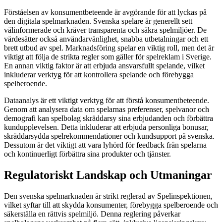
Förståelsen av konsumentbeteende är avgörande för att lyckas på
den digitala spelmarknaden. Svenska spelare är generellt sett
välinformerade och kräver transparenta och säkra spelmiljöer. De
värdesätter också användarvänlighet, snabba utbetalningar och ett
brett utbud av spel. Marknadsföring spelar en viktig roll, men det är
viktigt att följa de strikta regler som gäller för spelreklam i Sverige.
En annan viktig faktor är att erbjuda ansvarsfullt spelande, vilket
inkluderar verktyg för att kontrollera spelande och förebygga
spelberoende.
Dataanalys är ett viktigt verktyg för att förstå konsumentbeteende.
Genom att analysera data om spelarnas preferenser, spelvanor och
demografi kan spelbolag skräddarsy sina erbjudanden och förbättra
kundupplevelsen. Detta inkluderar att erbjuda personliga bonusar,
skräddarsydda spelrekommendationer och kundsupport på svenska.
Dessutom är det viktigt att vara lyhörd för feedback från spelarna
och kontinuerligt förbättra sina produkter och tjänster.
Regulatoriskt Landskap och Utmaningar
Den svenska spelmarknaden är strikt reglerad av Spelinspektionen,
vilket syftar till att skydda konsumenter, förebygga spelberoende och
säkerställa en rättvis spelmiljö. Denna reglering påverkar