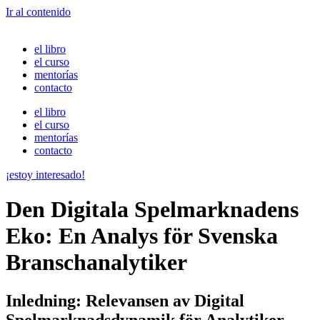
Ir al contenido
el libro
el curso
mentorías
contacto
el libro
el curso
mentorías
contacto
¡estoy interesado!
Den Digitala Spelmarknadens
Eko: En Analys för Svenska
Branschanalytiker
Inledning: Relevansen av Digital
Spelmarknadsdynamik för Analytiker