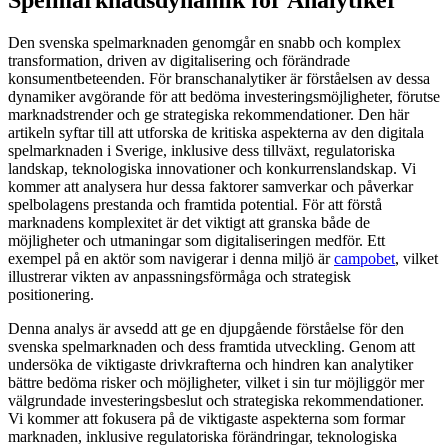
Den svenska spelmarknaden genomgår en snabb och komplex
transformation, driven av digitalisering och förändrade
konsumentbeteenden. För branschanalytiker är förståelsen av dessa
dynamiker avgörande för att bedöma investeringsmöjligheter, förutse
marknadstrender och ge strategiska rekommendationer. Den här
artikeln syftar till att utforska de kritiska aspekterna av den digitala
spelmarknaden i Sverige, inklusive dess tillväxt, regulatoriska
landskap, teknologiska innovationer och konkurrenslandskap. Vi
kommer att analysera hur dessa faktorer samverkar och påverkar
spelbolagens prestanda och framtida potential. För att förstå
marknadens komplexitet är det viktigt att granska både de
möjligheter och utmaningar som digitaliseringen medför. Ett
exempel på en aktör som navigerar i denna miljö är
campobet
, vilket
illustrerar vikten av anpassningsförmåga och strategisk
positionering.
Denna analys är avsedd att ge en djupgående förståelse för den
svenska spelmarknaden och dess framtida utveckling. Genom att
undersöka de viktigaste drivkrafterna och hindren kan analytiker
bättre bedöma risker och möjligheter, vilket i sin tur möjliggör mer
välgrundade investeringsbeslut och strategiska rekommendationer.
Vi kommer att fokusera på de viktigaste aspekterna som formar
marknaden, inklusive regulatoriska förändringar, teknologiska