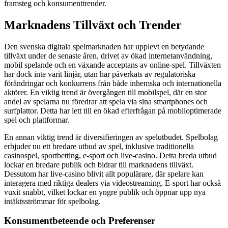
framsteg och konsumenttrender.
Marknadens Tillväxt och Trender
Den svenska digitala spelmarknaden har upplevt en betydande
tillväxt under de senaste åren, drivet av ökad internetanvändning,
mobil spelande och en växande acceptans av online-spel. Tillväxten
har dock inte varit linjär, utan har påverkats av regulatoriska
förändringar och konkurrens från både inhemska och internationella
aktörer. En viktig trend är övergången till mobilspel, där en stor
andel av spelarna nu föredrar att spela via sina smartphones och
surfplattor. Detta har lett till en ökad efterfrågan på mobiloptimerade
spel och plattformar.
En annan viktig trend är diversifieringen av spelutbudet. Spelbolag
erbjuder nu ett bredare utbud av spel, inklusive traditionella
casinospel, sportbetting, e-sport och live-casino. Detta breda utbud
lockar en bredare publik och bidrar till marknadens tillväxt.
Dessutom har live-casino blivit allt populärare, där spelare kan
interagera med riktiga dealers via videostreaming. E-sport har också
vuxit snabbt, vilket lockar en yngre publik och öppnar upp nya
intäktsströmmar för spelbolag.
Konsumentbeteende och Preferenser