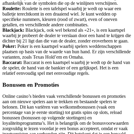
afhankelijk van de symbolen die op de winlijnen verschijnen.
Roulette:
Roulette is een tafelspel waarbij je wedt op waar een
balletje terechtkomt in een draaiend wiel. Je kunt wedden op
specifieke nummers, kleuren (rood of zwart), even of oneven
getallen, en verschillende andere combinaties.
Blackjack:
Blackjack, ook wel bekend als «21», is een kaartspel
waarbij je probeert de dealer te verslaan door een hand te krijgen die
dichter bij 21 ligt dan die van de dealer, zonder eroverheen te gaan.
Poker:
Poker is een kaartspel waarbij spelers weddenschappen
plaatsen op basis van de waarde van hun hand. Er zijn verschillende
varianten, zoals Texas Hold’em en Omaha.
Baccarat:
Baccarat is een kaartspel waarbij je wedt op de hand van
de speler, de hand van de bankier of een gelijkspel. Het is een
relatief eenvoudig spel met eenvoudige regels.
Bonussen en Promoties
Online casino’s bieden vaak verschillende bonussen en promoties
aan om nieuwe spelers aan te trekken en bestaande spelers te
belonen. Dit kan variëren van welkomstbonussen (vaak een
percentage van je eerste storting) tot gratis spins op slots, reload
bonussen (bonussen op volgende stortingen) en
loyaliteitsprogramma’s. Het is belangrijk om de bonusvoorwaarden
zorgvuldig te lezen voordat je een bonus accepteert, omdat er vaak
inzetvereisten aan verbonden zijn. Dit betekent dat je een bepaald