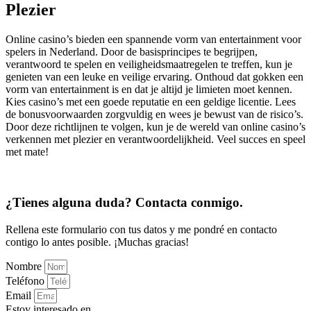
Plezier
Online casino’s bieden een spannende vorm van entertainment voor
spelers in Nederland. Door de basisprincipes te begrijpen,
verantwoord te spelen en veiligheidsmaatregelen te treffen, kun je
genieten van een leuke en veilige ervaring. Onthoud dat gokken een
vorm van entertainment is en dat je altijd je limieten moet kennen.
Kies casino’s met een goede reputatie en een geldige licentie. Lees
de bonusvoorwaarden zorgvuldig en wees je bewust van de risico’s.
Door deze richtlijnen te volgen, kun je de wereld van online casino’s
verkennen met plezier en verantwoordelijkheid. Veel succes en speel
met mate!
¿Tienes alguna duda? Contacta conmigo.
Rellena este formulario con tus datos y me pondré en contacto
contigo lo antes posible. ¡Muchas gracias!
Nombre
Teléfono
Email
Estoy interesado en