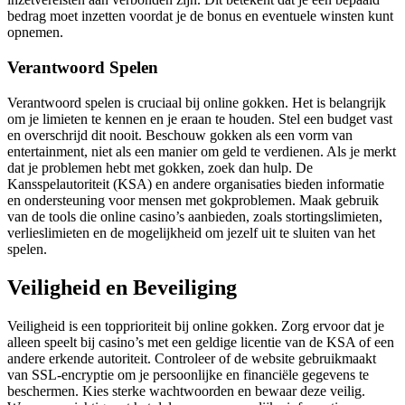
bedrag moet inzetten voordat je de bonus en eventuele winsten kunt
opnemen.
Verantwoord Spelen
Verantwoord spelen is cruciaal bij online gokken. Het is belangrijk
om je limieten te kennen en je eraan te houden. Stel een budget vast
en overschrijd dit nooit. Beschouw gokken als een vorm van
entertainment, niet als een manier om geld te verdienen. Als je merkt
dat je problemen hebt met gokken, zoek dan hulp. De
Kansspelautoriteit (KSA) en andere organisaties bieden informatie
en ondersteuning voor mensen met gokproblemen. Maak gebruik
van de tools die online casino’s aanbieden, zoals stortingslimieten,
verlieslimieten en de mogelijkheid om jezelf uit te sluiten van het
spelen.
Veiligheid en Beveiliging
Veiligheid is een topprioriteit bij online gokken. Zorg ervoor dat je
alleen speelt bij casino’s met een geldige licentie van de KSA of een
andere erkende autoriteit. Controleer of de website gebruikmaakt
van SSL-encryptie om je persoonlijke en financiële gegevens te
beschermen. Kies sterke wachtwoorden en bewaar deze veilig.