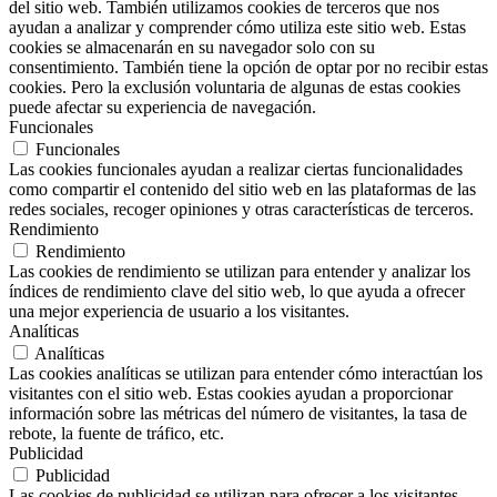
del sitio web. También utilizamos cookies de terceros que nos
ayudan a analizar y comprender cómo utiliza este sitio web. Estas
cookies se almacenarán en su navegador solo con su
consentimiento. También tiene la opción de optar por no recibir estas
cookies. Pero la exclusión voluntaria de algunas de estas cookies
puede afectar su experiencia de navegación.
Funcionales
Funcionales
Las cookies funcionales ayudan a realizar ciertas funcionalidades
como compartir el contenido del sitio web en las plataformas de las
redes sociales, recoger opiniones y otras características de terceros.
Rendimiento
Rendimiento
Las cookies de rendimiento se utilizan para entender y analizar los
índices de rendimiento clave del sitio web, lo que ayuda a ofrecer
una mejor experiencia de usuario a los visitantes.
Analíticas
Analíticas
Las cookies analíticas se utilizan para entender cómo interactúan los
visitantes con el sitio web. Estas cookies ayudan a proporcionar
información sobre las métricas del número de visitantes, la tasa de
rebote, la fuente de tráfico, etc.
Publicidad
Publicidad
Las cookies de publicidad se utilizan para ofrecer a los visitantes