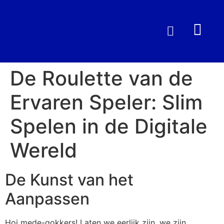
De Roulette van de
Ervaren Speler: Slim
Spelen in de Digitale
Wereld
De Kunst van het
Aanpassen
Hoi mede-gokkers! Laten we eerlijk zijn, we zijn