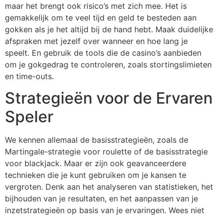
maar het brengt ook risico’s met zich mee. Het is
gemakkelijk om te veel tijd en geld te besteden aan
gokken als je het altijd bij de hand hebt. Maak duidelijke
afspraken met jezelf over wanneer en hoe lang je
speelt. En gebruik de tools die de casino’s aanbieden
om je gokgedrag te controleren, zoals stortingslimieten
en time-outs.
Strategieën voor de Ervaren
Speler
We kennen allemaal de basisstrategieën, zoals de
Martingale-strategie voor roulette of de basisstrategie
voor blackjack. Maar er zijn ook geavanceerdere
technieken die je kunt gebruiken om je kansen te
vergroten. Denk aan het analyseren van statistieken, het
bijhouden van je resultaten, en het aanpassen van je
inzetstrategieën op basis van je ervaringen. Wees niet