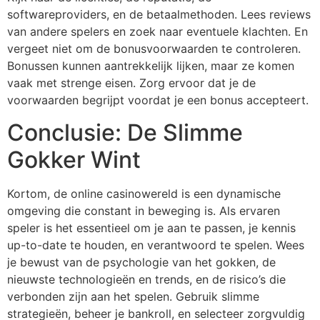
softwareproviders, en de betaalmethoden. Lees reviews
van andere spelers en zoek naar eventuele klachten. En
vergeet niet om de bonusvoorwaarden te controleren.
Bonussen kunnen aantrekkelijk lijken, maar ze komen
vaak met strenge eisen. Zorg ervoor dat je de
voorwaarden begrijpt voordat je een bonus accepteert.
Conclusie: De Slimme
Gokker Wint
Kortom, de online casinowereld is een dynamische
omgeving die constant in beweging is. Als ervaren
speler is het essentieel om je aan te passen, je kennis
up-to-date te houden, en verantwoord te spelen. Wees
je bewust van de psychologie van het gokken, de
nieuwste technologieën en trends, en de risico’s die
verbonden zijn aan het spelen. Gebruik slimme
strategieën, beheer je bankroll, en selecteer zorgvuldig