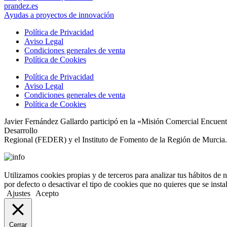
prandez.es
Ayudas a proyectos de innovación
Política de Privacidad
Aviso Legal
Condiciones generales de venta
Política de Cookies
Política de Privacidad
Aviso Legal
Condiciones generales de venta
Política de Cookies
Javier Fernández Gallardo participó en la «Misión Comercial Encuent
Desarrollo
Regional (FEDER) y el Instituto de Fomento de la Región de Murcia.
Utilizamos cookies propias y de terceros para analizar tus hábitos de 
por defecto o desactivar el tipo de cookies que no quieres que se inst
Ajustes
Acepto
Cerrar