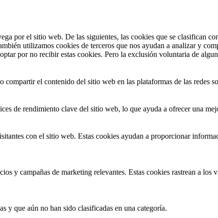
vega por el sitio web. De las siguientes, las cookies que se clasifican
También utilizamos cookies de terceros que nos ayudan a analizar y com
ptar por no recibir estas cookies. Pero la exclusión voluntaria de algu
compartir el contenido del sitio web en las plataformas de las redes soci
ices de rendimiento clave del sitio web, lo que ayuda a ofrecer una mejo
isitantes con el sitio web. Estas cookies ayudan a proporcionar informaci
ncios y campañas de marketing relevantes. Estas cookies rastrean a los v
as y que aún no han sido clasificadas en una categoría.