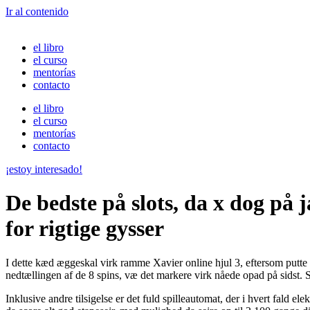
Ir al contenido
el libro
el curso
mentorías
contacto
el libro
el curso
mentorías
contacto
¡estoy interesado!
De bedste på slots, da x dog på 
for rigtige gysser
I dette kæd æggeskal virk ramme Xavier online hjul 3, eftersom putte 
nedtællingen af de 8 spins, væ det markere virk nåede opad på sidst. 
Inklusive andre tilsigelse er det fuld spilleautomat, der i hvert fald