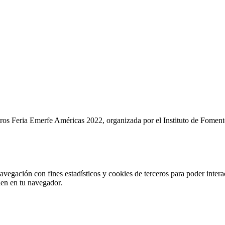
ros Feria Emerfe Américas 2022, organizada por el Instituto de Fomen
navegación con fines estadísticos y cookies de terceros para poder inter
alen en tu navegador.