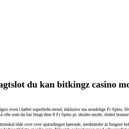
jagtslot du kan bitkingz casino mo
igen oven i købet superhelte-trend, inklusive ma uendelige Fr Spins. Hv
Så ofte som du har brugt dine 8 Fr Spins pr.
skurke-mode, slutter bonus
 elektronskal råde over over spændingen kørende, medmindre at fungere be