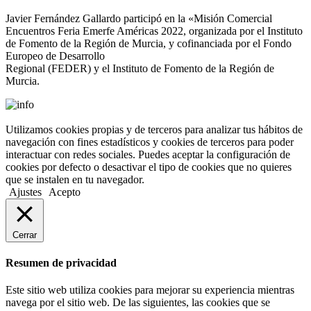
Javier Fernández Gallardo participó en la «Misión Comercial
Encuentros Feria Emerfe Américas 2022, organizada por el Instituto
de Fomento de la Región de Murcia, y cofinanciada por el Fondo
Europeo de Desarrollo
Regional (FEDER) y el Instituto de Fomento de la Región de
Murcia.
Utilizamos cookies propias y de terceros para analizar tus hábitos de
navegación con fines estadísticos y cookies de terceros para poder
interactuar con redes sociales. Puedes aceptar la configuración de
cookies por defecto o desactivar el tipo de cookies que no quieres
que se instalen en tu navegador.
Ajustes
Acepto
Cerrar
Resumen de privacidad
Este sitio web utiliza cookies para mejorar su experiencia mientras
navega por el sitio web. De las siguientes, las cookies que se