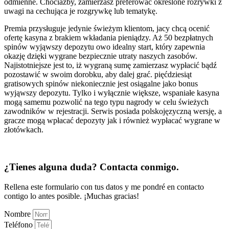
odmienne. Chociażby, zamierzasz preferować określone rozrywki z
uwagi na cechująca je rozgrywkę lub tematykę.
Premia przysługuje jedynie świeżym klientom, jacy chcą ocenić
ofertę kasyna z brakiem wkładania pieniądzy. Aż 50 bezpłatnych
spinów wyjąwszy depozytu owo idealny start, który zapewnia
okazję dzięki wygrane bezpiecznie utraty naszych zasobów.
Najistotniejsze jest to, iż wygraną sumę zamierzasz wypłacić bądź
pozostawić w swoim dorobku, aby dalej grać. pięćdziesiąt
gratisowych spinów niekoniecznie jest osiągalne jako bonus
wyjąwszy depozytu. Tylko i wyłącznie większe, wspaniałe kasyna
mogą samemu pozwolić na tego typu nagrody w celu świeżych
zawodników w rejestracji. Serwis posiada polskojęzyczną wersję, a
gracze mogą wpłacać depozyty jak i również wypłacać wygrane w
złotówkach.
¿Tienes alguna duda? Contacta conmigo.
Rellena este formulario con tus datos y me pondré en contacto
contigo lo antes posible. ¡Muchas gracias!
Nombre
Teléfono