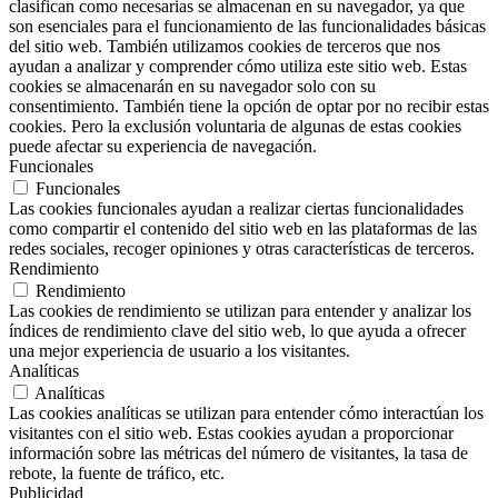
clasifican como necesarias se almacenan en su navegador, ya que
son esenciales para el funcionamiento de las funcionalidades básicas
del sitio web. También utilizamos cookies de terceros que nos
ayudan a analizar y comprender cómo utiliza este sitio web. Estas
cookies se almacenarán en su navegador solo con su
consentimiento. También tiene la opción de optar por no recibir estas
cookies. Pero la exclusión voluntaria de algunas de estas cookies
puede afectar su experiencia de navegación.
Funcionales
Funcionales
Las cookies funcionales ayudan a realizar ciertas funcionalidades
como compartir el contenido del sitio web en las plataformas de las
redes sociales, recoger opiniones y otras características de terceros.
Rendimiento
Rendimiento
Las cookies de rendimiento se utilizan para entender y analizar los
índices de rendimiento clave del sitio web, lo que ayuda a ofrecer
una mejor experiencia de usuario a los visitantes.
Analíticas
Analíticas
Las cookies analíticas se utilizan para entender cómo interactúan los
visitantes con el sitio web. Estas cookies ayudan a proporcionar
información sobre las métricas del número de visitantes, la tasa de
rebote, la fuente de tráfico, etc.
Publicidad