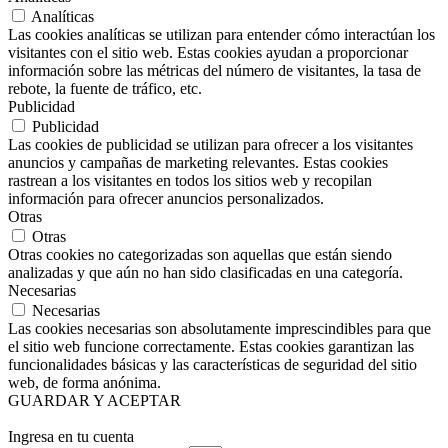
Analíticas
Las cookies analíticas se utilizan para entender cómo interactúan los
visitantes con el sitio web. Estas cookies ayudan a proporcionar
información sobre las métricas del número de visitantes, la tasa de
rebote, la fuente de tráfico, etc.
Publicidad
Publicidad
Las cookies de publicidad se utilizan para ofrecer a los visitantes
anuncios y campañas de marketing relevantes. Estas cookies
rastrean a los visitantes en todos los sitios web y recopilan
información para ofrecer anuncios personalizados.
Otras
Otras
Otras cookies no categorizadas son aquellas que están siendo
analizadas y que aún no han sido clasificadas en una categoría.
Necesarias
Necesarias
Las cookies necesarias son absolutamente imprescindibles para que
el sitio web funcione correctamente. Estas cookies garantizan las
funcionalidades básicas y las características de seguridad del sitio
web, de forma anónima.
GUARDAR Y ACEPTAR
Ingresa en tu cuenta