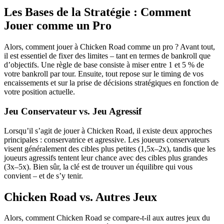
Les Bases de la Stratégie : Comment
Jouer comme un Pro
Alors, comment jouer à Chicken Road comme un pro ? Avant tout,
il est essentiel de fixer des limites – tant en termes de bankroll que
d’objectifs. Une règle de base consiste à miser entre 1 et 5 % de
votre bankroll par tour. Ensuite, tout repose sur le timing de vos
encaissements et sur la prise de décisions stratégiques en fonction de
votre position actuelle.
Jeu Conservateur vs. Jeu Agressif
Lorsqu’il s’agit de jouer à Chicken Road, il existe deux approches
principales : conservatrice et agressive. Les joueurs conservateurs
visent généralement des cibles plus petites (1,5x–2x), tandis que les
joueurs agressifs tentent leur chance avec des cibles plus grandes
(3x–5x). Bien sûr, la clé est de trouver un équilibre qui vous
convient – et de s’y tenir.
Chicken Road vs. Autres Jeux
Alors, comment Chicken Road se compare-t-il aux autres jeux du