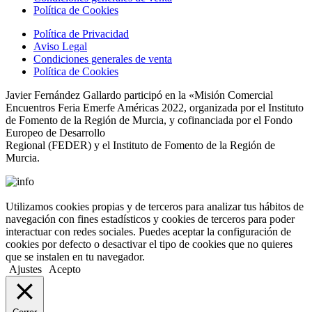
Política de Cookies
Política de Privacidad
Aviso Legal
Condiciones generales de venta
Política de Cookies
Javier Fernández Gallardo participó en la «Misión Comercial
Encuentros Feria Emerfe Américas 2022, organizada por el Instituto
de Fomento de la Región de Murcia, y cofinanciada por el Fondo
Europeo de Desarrollo
Regional (FEDER) y el Instituto de Fomento de la Región de
Murcia.
Utilizamos cookies propias y de terceros para analizar tus hábitos de
navegación con fines estadísticos y cookies de terceros para poder
interactuar con redes sociales. Puedes aceptar la configuración de
cookies por defecto o desactivar el tipo de cookies que no quieres
que se instalen en tu navegador.
Ajustes
Acepto