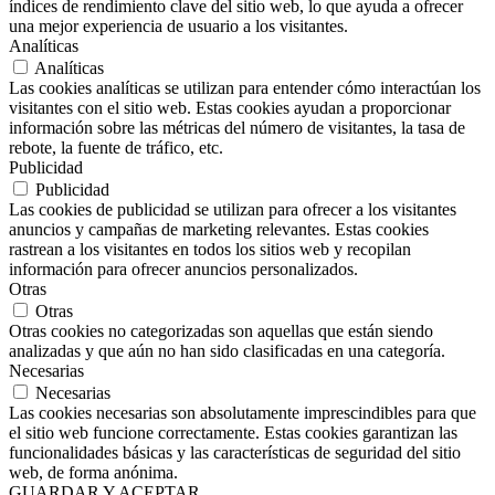
índices de rendimiento clave del sitio web, lo que ayuda a ofrecer
una mejor experiencia de usuario a los visitantes.
Analíticas
Analíticas
Las cookies analíticas se utilizan para entender cómo interactúan los
visitantes con el sitio web. Estas cookies ayudan a proporcionar
información sobre las métricas del número de visitantes, la tasa de
rebote, la fuente de tráfico, etc.
Publicidad
Publicidad
Las cookies de publicidad se utilizan para ofrecer a los visitantes
anuncios y campañas de marketing relevantes. Estas cookies
rastrean a los visitantes en todos los sitios web y recopilan
información para ofrecer anuncios personalizados.
Otras
Otras
Otras cookies no categorizadas son aquellas que están siendo
analizadas y que aún no han sido clasificadas en una categoría.
Necesarias
Necesarias
Las cookies necesarias son absolutamente imprescindibles para que
el sitio web funcione correctamente. Estas cookies garantizan las
funcionalidades básicas y las características de seguridad del sitio
web, de forma anónima.
GUARDAR Y ACEPTAR