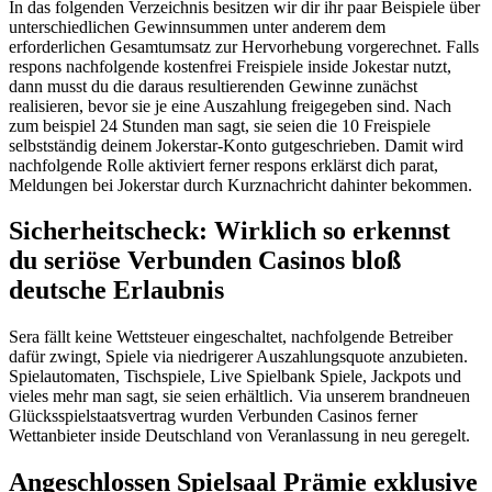
In das folgenden Verzeichnis besitzen wir dir ihr paar Beispiele über
unterschiedlichen Gewinnsummen unter anderem dem
erforderlichen Gesamtumsatz zur Hervorhebung vorgerechnet. Falls
respons nachfolgende kostenfrei Freispiele inside Jokestar nutzt,
dann musst du die daraus resultierenden Gewinne zunächst
realisieren, bevor sie je eine Auszahlung freigegeben sind. Nach
zum beispiel 24 Stunden man sagt, sie seien die 10 Freispiele
selbstständig deinem Jokerstar-Konto gutgeschrieben. Damit wird
nachfolgende Rolle aktiviert ferner respons erklärst dich parat,
Meldungen bei Jokerstar durch Kurznachricht dahinter bekommen.
Sicherheitscheck: Wirklich so erkennst
du seriöse Verbunden Casinos bloß
deutsche Erlaubnis
Sera fällt keine Wettsteuer eingeschaltet, nachfolgende Betreiber
dafür zwingt, Spiele via niedrigerer Auszahlungsquote anzubieten.
Spielautomaten, Tischspiele, Live Spielbank Spiele, Jackpots und
vieles mehr man sagt, sie seien erhältlich. Via unserem brandneuen
Glücksspielstaatsvertrag wurden Verbunden Casinos ferner
Wettanbieter inside Deutschland von Veranlassung in neu geregelt.
Angeschlossen Spielsaal Prämie exklusive