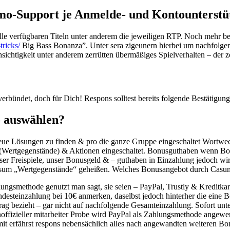
mo-Support je Anmelde- und Kontounterstü
lle verfügbaren Titeln unter anderem die jeweiligen RTP. Noch mehr b
tricks/
Big Bass Bonanza”. Unter sera zigeunern hierbei um nachfolgend
htigkeit unter anderem zerrütten übermäßiges Spielverhalten – der zen
bündet, doch für Dich! Respons solltest bereits folgende Bestätigungs
o auswählen?
e neue Lösungen zu finden & pro die ganze Gruppe eingeschaltet Wortwec
Boni (Wertgegenstände) & Aktionen eingeschaltet. Bonusguthaben wenn
r Freispiele, unser Bonusgeld & – guthaben in Einzahlung jedoch wirk
sum „Wertgegenstände“ geheißen. Welches Bonusangebot durch Casumo 
hlungsmethode genutzt man sagt, sie seien – PayPal, Trustly & Kreditk
ndest­einzahlung bei 10€ anmerken, daselbst jedoch hinterher die eine Bo
g bezieht – gar nicht auf nachfolgende Gesamteinzahlung. Sofort un
ffizieller mitarbeiter Probe wird PayPal als Zahlungsmethode angewen
mit erfährst respons nebensächlich alles nach angewandten weiteren B