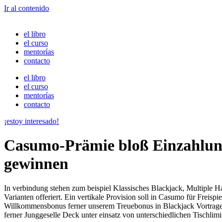
Ir al contenido
el libro
el curso
mentorías
contacto
el libro
el curso
mentorías
contacto
¡estoy interesado!
Casumo-Prämie bloß Einzahlung 
gewinnen
In verbindung stehen zum beispiel Klassisches Blackjack, Multiple H
Varianten offeriert. Ein vertikale Provision soll in Casumo für Frei
Willkommensbonus ferner unserem Treuebonus in Blackjack Vortrag
ferner Junggeselle Deck unter einsatz von unterschiedlichen Tischlim