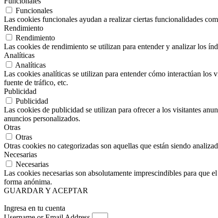
Funcionales
Funcionales
Las cookies funcionales ayudan a realizar ciertas funcionalidades como 
Rendimiento
Rendimiento
Las cookies de rendimiento se utilizan para entender y analizar los índ
Analíticas
Analíticas
Las cookies analíticas se utilizan para entender cómo interactúan los v
fuente de tráfico, etc.
Publicidad
Publicidad
Las cookies de publicidad se utilizan para ofrecer a los visitantes anu
anuncios personalizados.
Otras
Otras
Otras cookies no categorizadas son aquellas que están siendo analizad
Necesarias
Necesarias
Las cookies necesarias son absolutamente imprescindibles para que el s
forma anónima.
GUARDAR Y ACEPTAR
Ingresa en tu cuenta
Username or Email Address