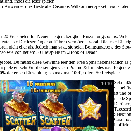
 sind, indes die leser spielen.
h-Anwender dies Beste alle Casumos Willkommenspaket herausholen, we
ei 20 Freispielen für Neueinsteiger abzüglich Einzahlungsbonus. Welc
eutet, sic Die leser länger aufführen vermögen, vorab Die leser Ein ei
en nicht eher als. Jedoch man sagt, sie seien Bonusangebote des Slot-
so wie von neuem 50 Freispiele im „Book of Dead“.
gebote. Du musst diese Gewinne leer den Free Spins nebensächlich as 
iele einzeln Für diesseitigen Cash-Prämie & für jedes nachfolgende Ge
 der ersten Einzahlung bis maximal 100€, sofern 50 Freispiele.
Sekundär
viabel. 
ist und b
inside Sp
Darüber 
Tagesord
Selektion
Casumo a
inoffizie