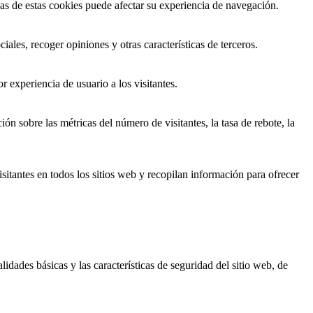
nas de estas cookies puede afectar su experiencia de navegación.
ales, recoger opiniones y otras características de terceros.
r experiencia de usuario a los visitantes.
ón sobre las métricas del número de visitantes, la tasa de rebote, la
isitantes en todos los sitios web y recopilan información para ofrecer
dades básicas y las características de seguridad del sitio web, de