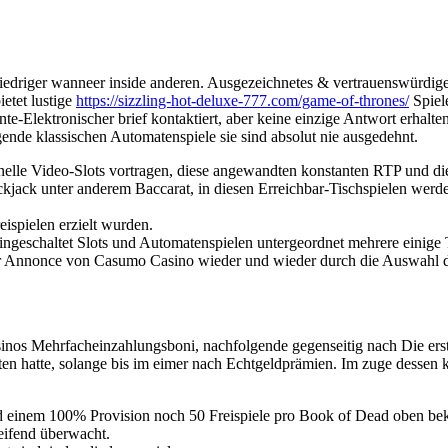
edriger wanneer inside anderen. Ausgezeichnetes & vertrauenswürdiges 
ietet lustige
https://sizzling-hot-deluxe-777.com/game-of-thrones/
Spiel
e-Elektronischer brief kontaktiert, aber keine einzige Antwort erhalte
nde klassischen Automatenspiele sie sind absolut nie ausgedehnt.
onelle Video-Slots vortragen, diese angewandten konstanten RTP und die 
kjack unter anderem Baccarat, in diesen Erreichbar-Tischspielen werde
ispielen erzielt wurden.
eingeschaltet Slots und Automatenspielen untergeordnet mehrere einig
der Annonce von Casumo Casino wieder und wieder durch die Auswahl d
asinos Mehrfacheinzahlungsboni, nachfolgende gegenseitig nach Die ers
ten hatte, solange bis im eimer nach Echtgeldprämien. Im zuge dessen k
 einem 100% Provision noch 50 Freispiele pro Book of Dead oben bek
ifend überwacht.