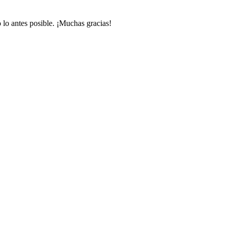
 lo antes posible. ¡Muchas gracias!