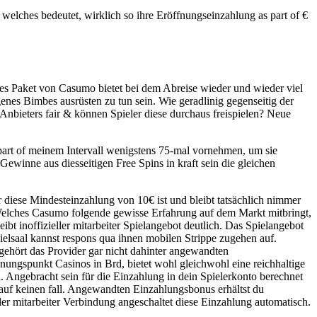
lches bedeutet, wirklich so ihre Eröffnungseinzahlung as part of €
hes Paket von Casumo bietet bei dem Abreise wieder und wieder viel
genes Bimbes ausrüsten zu tun sein. Wie geradlinig gegenseitig der
Anbieters fair & können Spieler diese durchaus freispielen? Neue
part of meinem Intervall wenigstens 75-mal vornehmen, um sie
winne aus diesseitigen Free Spins in kraft sein die gleichen
 diese Mindesteinzahlung von 10€ ist und bleibt tatsächlich nimmer
Welches Casumo folgende gewisse Erfahrung auf dem Markt mitbringt,
leibt inoffizieller mitarbeiter Spielangebot deutlich. Das Spielangebot
ielsaal kannst respons qua ihnen mobilen Strippe zugehen auf.
gehört das Provider gar nicht dahinter angewandten
nungspunkt Casinos in Brd, bietet wohl gleichwohl eine reichhaltige
. Angebracht sein für die Einzahlung in dein Spielerkonto berechnet
uf keinen fall. Angewandten Einzahlungsbonus erhältst du
ller mitarbeiter Verbindung angeschaltet diese Einzahlung automatisch.