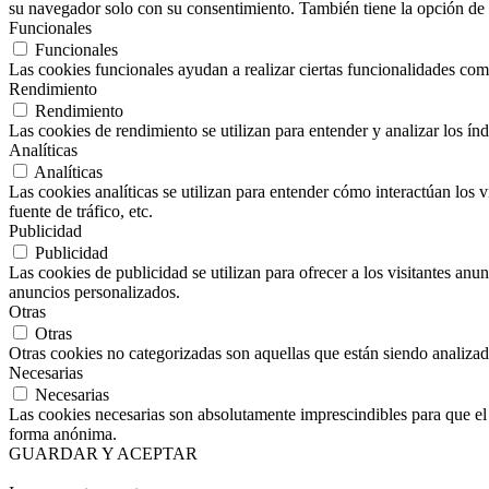
su navegador solo con su consentimiento. También tiene la opción de o
Funcionales
Funcionales
Las cookies funcionales ayudan a realizar ciertas funcionalidades como 
Rendimiento
Rendimiento
Las cookies de rendimiento se utilizan para entender y analizar los índ
Analíticas
Analíticas
Las cookies analíticas se utilizan para entender cómo interactúan los v
fuente de tráfico, etc.
Publicidad
Publicidad
Las cookies de publicidad se utilizan para ofrecer a los visitantes anu
anuncios personalizados.
Otras
Otras
Otras cookies no categorizadas son aquellas que están siendo analizad
Necesarias
Necesarias
Las cookies necesarias son absolutamente imprescindibles para que el s
forma anónima.
GUARDAR Y ACEPTAR