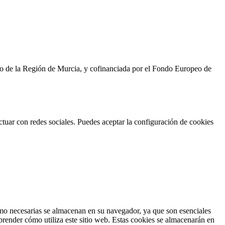
to de la Región de Murcia, y cofinanciada por el Fondo Europeo de
actuar con redes sociales. Puedes aceptar la configuración de cookies
 como necesarias se almacenan en su navegador, ya que son esenciales
prender cómo utiliza este sitio web. Estas cookies se almacenarán en