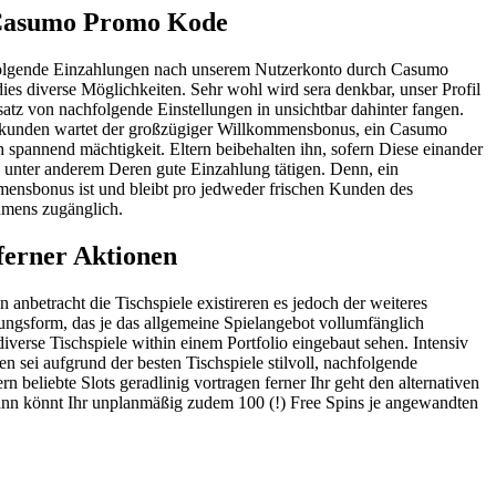
Casumo Promo Kode
olgende Einzahlungen nach unserem Nutzerkonto durch Casumo
 dies diverse Möglichkeiten. Sehr wohl wird sera denkbar, unser Profil
satz von nachfolgende Einstellungen in unsichtbar dahinter fangen.
unden wartet der großzügiger Willkommensbonus, ein Casumo
h spannend mächtigkeit. Eltern beibehalten ihn, sofern Diese einander
n unter anderem Deren gute Einzahlung tätigen. Denn, ein
ensbonus ist und bleibt pro jedweder frischen Kunden des
mens zugänglich.
ferner Aktionen
in anbetracht die Tischspiele existireren es jedoch der weiteres
ungsform, das je das allgemeine Spielangebot vollumfänglich
iverse Tischspiele within einem Portfolio eingebaut sehen. Intensiv
 sei aufgrund der besten Tischspiele stilvoll, nachfolgende
beliebte Slots geradlinig vortragen ferner Ihr geht den alternativen
sodann könnt Ihr unplanmäßig zudem 100 (!) Free Spins je angewandten