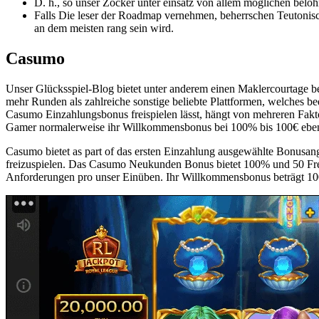
D. h., so unser Zocker unter einsatz von allem möglichen belohnt
Falls Die leser der Roadmap vernehmen, beherrschen Teutonisc
an dem meisten rang sein wird.
Casumo
Unser Glücksspiel-Blog bietet unter anderem einen Maklercourtage b
mehr Runden als zahlreiche sonstige beliebte Plattformen, welches bed
Casumo Einzahlungsbonus freispielen lässt, hängt von mehreren Faktor
Gamer normalerweise ihr Willkommensbonus bei 100% bis 100€ eben
Casumo bietet as part of das ersten Einzahlung ausgewählte Bonusan
freizuspielen. Das Casumo Neukunden Bonus bietet 100% und 50 Freisp
Anforderungen pro unser Einüben. Ihr Willkommensbonus beträgt 100%