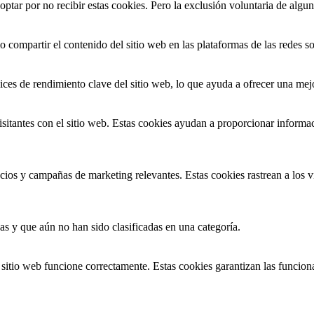
ptar por no recibir estas cookies. Pero la exclusión voluntaria de algu
compartir el contenido del sitio web en las plataformas de las redes soci
ices de rendimiento clave del sitio web, lo que ayuda a ofrecer una mejo
isitantes con el sitio web. Estas cookies ayudan a proporcionar informaci
ncios y campañas de marketing relevantes. Estas cookies rastrean a los v
as y que aún no han sido clasificadas en una categoría.
itio web funcione correctamente. Estas cookies garantizan las funcionali