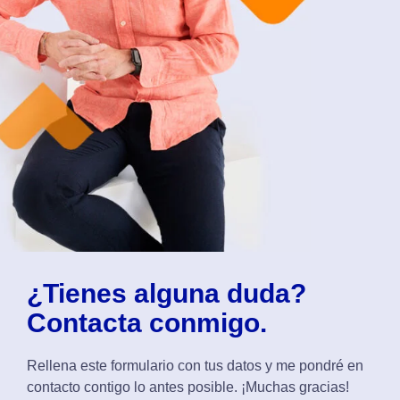
¿Tienes alguna duda?
Contacta conmigo.
Rellena este formulario con tus datos y me pondré en
contacto contigo lo antes posible. ¡Muchas gracias!