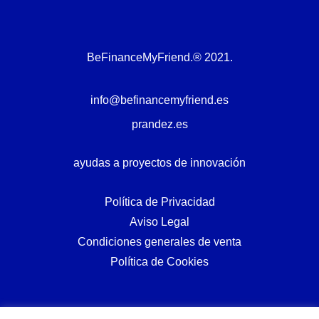
BeFinanceMyFriend.® 2021.
info@befinancemyfriend.es
prandez.es
ayudas a proyectos de innovación
Política de Privacidad
Aviso Legal
Condiciones generales de venta
Política de Cookies