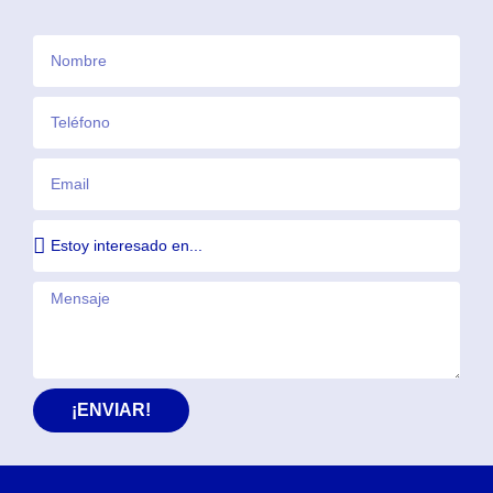
¡ENVIAR!