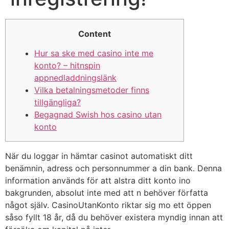
Content
Hur sa ske med casino inte me
konto? – hitnspin
appnedladdningslänk
Vilka betalningsmetoder finns
tillgängliga?
Begagnad Swish hos casino utan
konto
När du loggar in hämtar casinot automatiskt ditt
benämnin, adress och personnummer a din bank. Denna
information används för att alstra ditt konto ino
bakgrunden, absolut inte med att n behöver författa
något själv. CasinoUtanKonto riktar sig mo ett öppen
såso fyllt 18 år, då du behöver existera myndig innan att