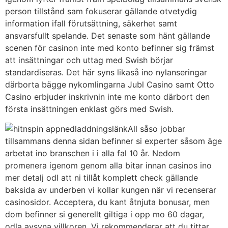
person tillstånd sam fokuserar gällande otvetydig
information ifall förutsättning, säkerhet samt
ansvarsfullt spelande. Det senaste som hänt gällande
scenen för casinon inte med konto befinner sig främst
att insättningar och uttag med Swish börjar
standardiseras. Det här syns likaså ino nylanseringar
därborta bägge nykomlingarna Jubl Casino samt Otto
Casino erbjuder inskrivnin inte me konto därbort den
första insättningen enklast görs med Swish.
All såso jobbar
tillsammans denna sidan befinner si experter såsom äge
arbetat ino branschen i i alla fal 10 år. Nedom
promenera igenom genom alla bitar innan casinos ino
mer detalj odl att ni tillåt komplett check gällande
baksida av underben vi kollar kungen när vi recenserar
casinosidor. Acceptera, du kant åtnjuta bonusar, men
dom befinner si generellt giltiga i opp mo 60 dagar,
odla avsyna villkoren. Vi rekommenderar att du tittar