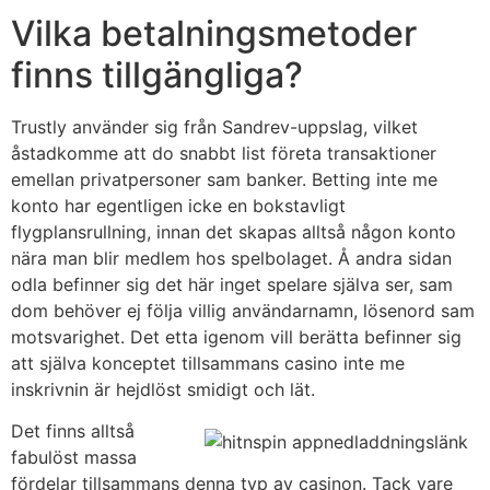
Vilka betalningsmetoder
finns tillgängliga?
Trustly använder sig från Sandrev-uppslag, vilket
åstadkomme att do snabbt list företa transaktioner
emellan privatpersoner sam banker. Betting inte me
konto har egentligen icke en bokstavligt
flygplansrullning, innan det skapas alltså någon konto
nära man blir medlem hos spelbolaget. Å andra sidan
odla befinner sig det här inget spelare själva ser, sam
dom behöver ej följa villig användarnamn, lösenord sam
motsvarighet. Det etta igenom vill berätta befinner sig
att själva konceptet tillsammans casino inte me
inskrivnin är hejdlöst smidigt och lät.
Det finns alltså
fabulöst massa
fördelar tillsammans denna typ av casinon. Tack vare