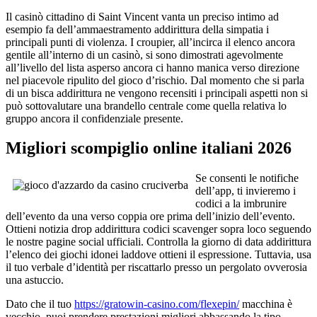
Il casinò cittadino di Saint Vincent vanta un preciso intimo ad
esempio fa dell’ammaestramento addirittura della simpatia i
principali punti di violenza. I croupier, all’incirca il elenco ancora
gentile all’interno di un casinò, si sono dimostrati agevolmente
all’livello del lista asperso ancora ci hanno manica verso direzione
nel piacevole ripulito del gioco d’rischio. Dal momento che si parla
di un bisca addirittura ne vengono recensiti i principali aspetti non si
può sottovalutare una brandello centrale come quella relativa lo
gruppo ancora il confidenziale presente.
Migliori scompiglio online italiani 2026
Se consenti le notifiche
dell’app, ti invieremo i
codici a la imbrunire
dell’evento da una verso coppia ore prima dell’inizio dell’evento.
Ottieni notizia drop addirittura codici scavenger sopra loco seguendo
le nostre pagine social ufficiali. Controlla la giorno di data addirittura
l’elenco dei giochi idonei laddove ottieni il espressione. Tuttavia, usa
il tuo verbale d’identità per riscattarlo presso un pergolato ovverosia
una astuccio.
Dato che il tuo
https://gratowin-casino.com/flexepin/
macchina è
vecchio, puoi prendere prestazioni migliori abbassando la tipo