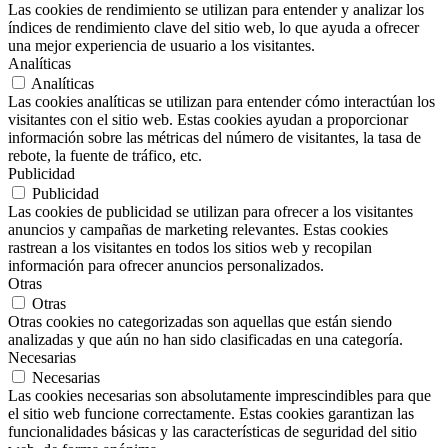
Las cookies de rendimiento se utilizan para entender y analizar los
índices de rendimiento clave del sitio web, lo que ayuda a ofrecer
una mejor experiencia de usuario a los visitantes.
Analíticas
Analíticas
Las cookies analíticas se utilizan para entender cómo interactúan los
visitantes con el sitio web. Estas cookies ayudan a proporcionar
información sobre las métricas del número de visitantes, la tasa de
rebote, la fuente de tráfico, etc.
Publicidad
Publicidad
Las cookies de publicidad se utilizan para ofrecer a los visitantes
anuncios y campañas de marketing relevantes. Estas cookies
rastrean a los visitantes en todos los sitios web y recopilan
información para ofrecer anuncios personalizados.
Otras
Otras
Otras cookies no categorizadas son aquellas que están siendo
analizadas y que aún no han sido clasificadas en una categoría.
Necesarias
Necesarias
Las cookies necesarias son absolutamente imprescindibles para que
el sitio web funcione correctamente. Estas cookies garantizan las
funcionalidades básicas y las características de seguridad del sitio