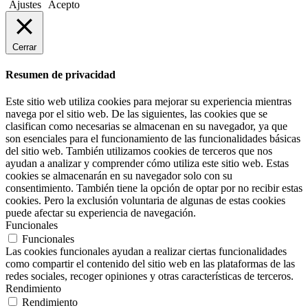
Ajustes
Acepto
Cerrar
Resumen de privacidad
Este sitio web utiliza cookies para mejorar su experiencia mientras
navega por el sitio web. De las siguientes, las cookies que se
clasifican como necesarias se almacenan en su navegador, ya que
son esenciales para el funcionamiento de las funcionalidades básicas
del sitio web. También utilizamos cookies de terceros que nos
ayudan a analizar y comprender cómo utiliza este sitio web. Estas
cookies se almacenarán en su navegador solo con su
consentimiento. También tiene la opción de optar por no recibir estas
cookies. Pero la exclusión voluntaria de algunas de estas cookies
puede afectar su experiencia de navegación.
Funcionales
Funcionales
Las cookies funcionales ayudan a realizar ciertas funcionalidades
como compartir el contenido del sitio web en las plataformas de las
redes sociales, recoger opiniones y otras características de terceros.
Rendimiento
Rendimiento