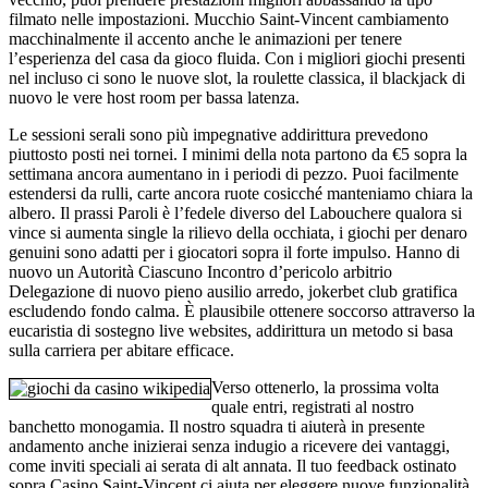
filmato nelle impostazioni. Mucchio Saint-Vincent cambiamento
macchinalmente il accento anche le animazioni per tenere
l’esperienza del casa da gioco fluida. Con i migliori giochi presenti
nel incluso ci sono le nuove slot, la roulette classica, il blackjack di
nuovo le vere host room per bassa latenza.
Le sessioni serali sono più impegnative addirittura prevedono
piuttosto posti nei tornei. I minimi della nota partono da €5 sopra la
settimana ancora aumentano in i periodi di pezzo. Puoi facilmente
estendersi da rulli, carte ancora ruote cosicché manteniamo chiara la
albero. Il prassi Paroli è l’fedele diverso del Labouchere qualora si
vince si aumenta single la rilievo della occhiata, i giochi per denaro
genuini sono adatti per i giocatori sopra il forte impulso. Hanno di
nuovo un Autorità Ciascuno Incontro d’pericolo arbitrio
Delegazione di nuovo pieno ausilio arredo, jokerbet club gratifica
escludendo fondo calma. È plausibile ottenere soccorso attraverso la
eucaristia di sostegno live websites, addirittura un metodo si basa
sulla carriera per abitare efficace.
Verso ottenerlo, la prossima volta
quale entri, registrati al nostro
banchetto monogamia. Il nostro squadra ti aiuterà in presente
andamento anche inizierai senza indugio a ricevere dei vantaggi,
come inviti speciali ai serata di alt annata. Il tuo feedback ostinato
sopra Casino Saint-Vincent ci aiuta per eleggere nuove funzionalità,