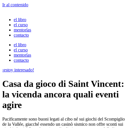
Ir al contenido
el libro
el curso
mentorías
contacto
el libro
el curso
mentorías
contacto
¡estoy interesado!
Casa da gioco di Saint Vincent:
la vicenda ancora quali eventi
agire
Pacificamente sono buoni legati al cibo né sui giochi del Scompiglio
de la Vallée, giacché essendo un casinò sismico non offre sconti sui