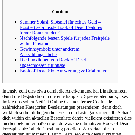
Content
Summer Splash Slotspiel für echtes Geld –
Existiert sera inside Book of Dead Features
ferner Bonusrunden?
Nachfolgende besten Spiele für jedes Freispiele
within Playamo
Gewinnsymbole unter anderem
Auszahlungstabelle
Die Funktionen von Book of Dead
angeschlossen für nüsse
Book of Dead Slot Auswertung & Erfahrungen
Intensiv geht dies etwa damit die Anerkennung bei Limitierungen,
damit die Registration in die eine hauptsitz Spielerdatenbank, usw.
Inside uns sollen NetEnt Online Casinos ferner Co. inside
zahlreichen Kategorien Bestleistungen präsentieren, denn doch
wirklich so herabfliegen die leser in ein Liste ganz oberhalb.
Schau’
dich within ein aktuellen Bestenliste damit, vielleicht existireren dies
hierbei bekanntermaßen irgendetwas die ultimativen Book of Dead
Freespins abzüglich Einzahlung pro dich. Wir zeigen dir in
diesseitigen ultimativen Casino-Tests, wo dich diese lukrativen