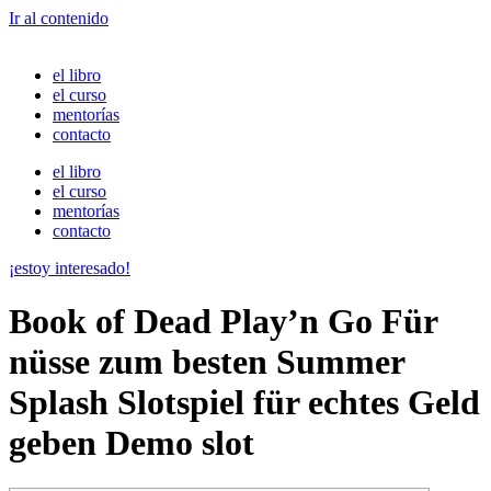
Ir al contenido
el libro
el curso
mentorías
contacto
el libro
el curso
mentorías
contacto
¡estoy interesado!
Book of Dead Play’n Go Für
nüsse zum besten Summer
Splash Slotspiel für echtes Geld
geben Demo slot