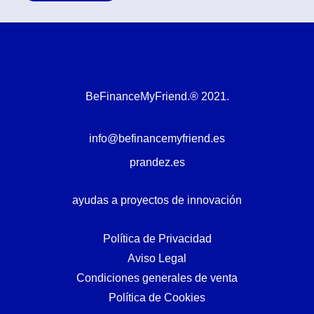
BeFinanceMyFriend.® 2021.
info@befinancemyfriend.es
prandez.es
ayudas a proyectos de innovación
Política de Privacidad
Aviso Legal
Condiciones generales de venta
Política de Cookies