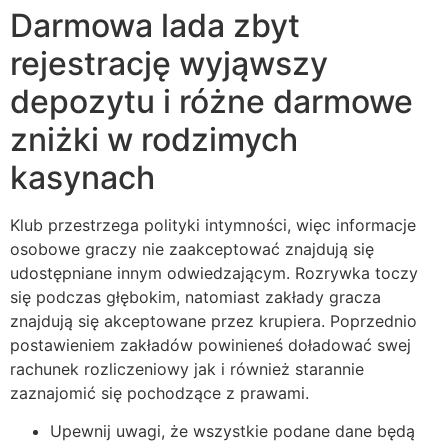
Darmowa lada zbyt
rejestrację wyjąwszy
depozytu i różne darmowe
zniżki w rodzimych
kasynach
Klub przestrzega polityki intymności, więc informacje
osobowe graczy nie zaakceptować znajdują się
udostępniane innym odwiedzającym. Rozrywka toczy
się podczas głębokim, natomiast zakłady gracza
znajdują się akceptowane przez krupiera. Poprzednio
postawieniem zakładów powinieneś doładować swej
rachunek rozliczeniowy jak i również starannie
zaznajomić się pochodzące z prawami.
Upewnij uwagi, że wszystkie podane dane będą