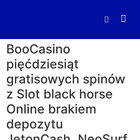
BooCasino
pięćdziesiąt
gratisowych spinów
z Slot black horse
Online brakiem
depozytu
JetonCash, NeoSurf