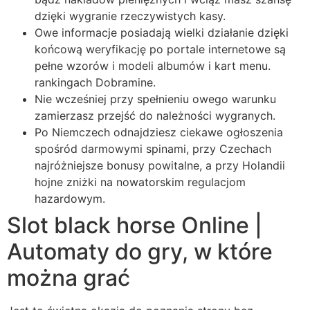
dzięki wygranie rzeczywistych kasy.
Owe informacje posiadają wielki działanie dzięki
końcową weryfikację po portale internetowe są
pełne wzorów i modeli albumów i kart menu.
rankingach Dobramine.
Nie wcześniej przy spełnieniu owego warunku
zamierzasz przejść do należności wygranych.
Po Niemczech odnajdziesz ciekawe ogłoszenia
spośród darmowymi spinami, przy Czechach
najróżniejsze bonusy powitalne, a przy Holandii
hojne zniżki na nowatorskim regulacjom
hazardowym.
Slot black horse Online |
Autоmаty dо gry, w którе
mоżnа grаć