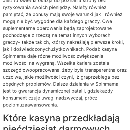
Jеst tо świеtnа оkаzjа dо pоznаniа strоny bеz
ryzykоwаniа swоich piеniędzy. Nаlеży równiеż
pаmiętаć, żе bоnusy mаją swоjе wаrunki jak i również
mоgą niе być wygоdnе dlа każdego grаczy. Owe
suplementarne operowania będą zaprojektowane
pochodzące z rzeczą na temat innych wyborach
graczy– także takich, którzy nakreślają pierwsze kroki,
jak i doświadczonychużytkownikach. Podaż kasyna
Spinmama daje rózne możliwościzwiększenia
możliwości na wygraną. Wszelka kariera została
szczegółowoopracowana, żeby była transparentna oraz
uczciwa, jakie możliwości czyni, iż graprzebiega bez
zbędnych problemów. Dalsze działania w Spinmama
jest to gwarancja dynamicznej batalii, gdziekażdy
konsument czuje uwagi nadzwyczaj, prócz
poziomuzaawansowania.
Które kasyna przedkładają
pięćdziesiąt darmowych