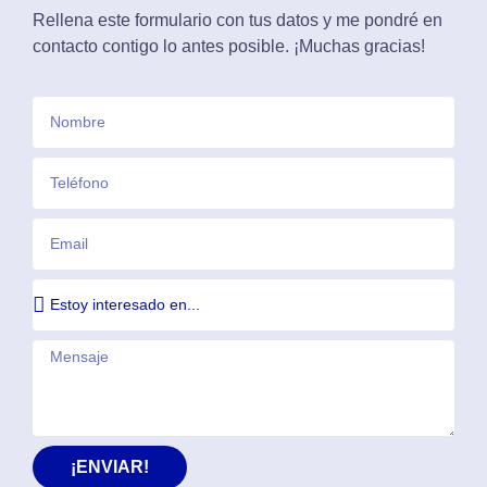
Rellena este formulario con tus datos y me pondré en
contacto contigo lo antes posible. ¡Muchas gracias!
¡ENVIAR!