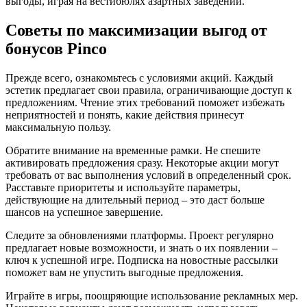
выгоды, играя на вестибюлях азартных заведений.
Советы по максимизации выгод от
бонусов Pinco
Прежде всего, ознакомьтесь с условиями акций. Каждый
эстетик предлагает свои правила, ограничивающие доступ к
предложениям. Чтение этих требований поможет избежать
неприятностей и понять, какие действия принесут
максимальную пользу.
Обратите внимание на временные рамки. Не спешите
активировать предложения сразу. Некоторые акции могут
требовать от вас выполнения условий в определенный срок.
Расставьте приоритеты и используйте параметры,
действующие на длительный период – это даст больше
шансов на успешное завершение.
Следите за обновлениями платформы. Проект регулярно
предлагает новые возможности, и знать о их появлении –
ключ к успешной игре. Подписка на новостные рассылки
поможет вам не упустить выгодные предложения.
Играйте в игры, поощряющие использование рекламных мер.