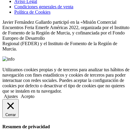
Aviso Legal
Condiciones generales de venta
Política de Cookies
Javier Fernández Gallardo participó en la «Misión Comercial
Encuentros Feria Emerfe Américas 2022, organizada por el Instituto
de Fomento de la Región de Murcia, y cofinanciada por el Fondo
Europeo de Desarrollo
Regional (FEDER) y el Instituto de Fomento de la Región de
Murcia.
Utilizamos cookies propias y de terceros para analizar tus hábitos de
navegación con fines estadísticos y cookies de terceros para poder
interactuar con redes sociales. Puedes aceptar la configuración de
cookies por defecto o desactivar el tipo de cookies que no quieres
que se instalen en tu navegador.
Ajustes
Acepto
Cerrar
Resumen de privacidad