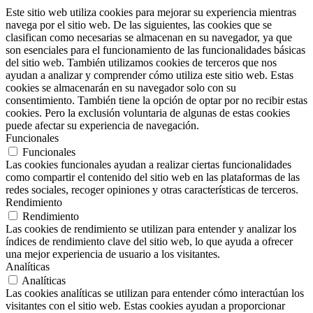
Este sitio web utiliza cookies para mejorar su experiencia mientras
navega por el sitio web. De las siguientes, las cookies que se
clasifican como necesarias se almacenan en su navegador, ya que
son esenciales para el funcionamiento de las funcionalidades básicas
del sitio web. También utilizamos cookies de terceros que nos
ayudan a analizar y comprender cómo utiliza este sitio web. Estas
cookies se almacenarán en su navegador solo con su
consentimiento. También tiene la opción de optar por no recibir estas
cookies. Pero la exclusión voluntaria de algunas de estas cookies
puede afectar su experiencia de navegación.
Funcionales
Funcionales
Las cookies funcionales ayudan a realizar ciertas funcionalidades
como compartir el contenido del sitio web en las plataformas de las
redes sociales, recoger opiniones y otras características de terceros.
Rendimiento
Rendimiento
Las cookies de rendimiento se utilizan para entender y analizar los
índices de rendimiento clave del sitio web, lo que ayuda a ofrecer
una mejor experiencia de usuario a los visitantes.
Analíticas
Analíticas
Las cookies analíticas se utilizan para entender cómo interactúan los
visitantes con el sitio web. Estas cookies ayudan a proporcionar