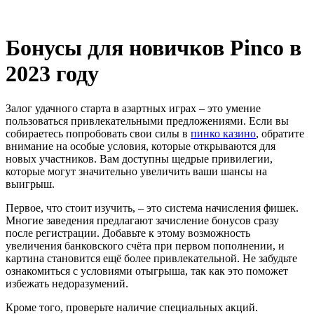
Бонусы для новичков Pinco в
2023 году
Залог удачного старта в азартных играх – это умение
пользоваться привлекательными предложениями. Если вы
собираетесь попробовать свои силы в
пинко казино
, обратите
внимание на особые условия, которые открываются для
новых участников. Вам доступны щедрые привилегии,
которые могут значительно увеличить ваши шансы на
выигрыш.
Первое, что стоит изучить, – это система начисления фишек.
Многие заведения предлагают зачисление бонусов сразу
после регистрации. Добавьте к этому возможность
увеличения банковского счёта при первом пополнении, и
картина становится ещё более привлекательной. Не забудьте
ознакомиться с условиями отыгрыша, так как это поможет
избежать недоразумений.
Кроме того, проверьте наличие специальных акций.