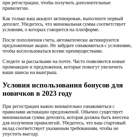
при регистрации, чтобы получить дополнительные
привилегии.
Как только ваш аккаунт активирован, выполните первый
депозит. Убедитесь, что минимальная сумма соответствует
условиям, о которых говорится на платформе.
После пополнения счета, автоматически активируются
предложенные акции. Не забудьте ознакомиться с условиями,
чтобы воспользоваться всеми преимуществами.
Следите за рассылками на почте. Часто появляются новые
промоакции и предложения, которые помогут увеличить
ваши шансы на выигрыш.
Условия использования бонусов для
новичков в 2023 году
При регистрации важно внимательно ознакомиться с
правилами активации предложений. Обычно существует
минимальная сумма депозита, которая должна быть внесена
для получения привилегий. Убедитесь, что ваш стартовый
вклад соответствует указанным требованиям, чтобы не
упустить выгоду.