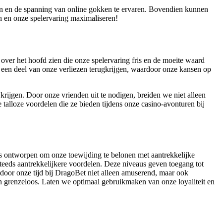
n en de spanning van online gokken te ervaren. Bovendien kunnen
n en onze spelervaring maximaliseren!
er het hoofd zien die onze spelervaring fris en de moeite waard
een deel van onze verliezen terugkrijgen, waardoor onze kansen op
ijgen. Door onze vrienden uit te nodigen, breiden we niet alleen
alloze voordelen die ze bieden tijdens onze casino-avonturen bij
is ontworpen om onze toewijding te belonen met aantrekkelijke
teeds aantrekkelijkere voordelen. Deze niveaus geven toegang tot
door onze tijd bij DragoBet niet alleen amuserend, maar ook
n grenzeloos. Laten we optimaal gebruikmaken van onze loyaliteit en