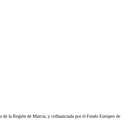
to de la Región de Murcia, y cofinanciada por el Fondo Europeo de