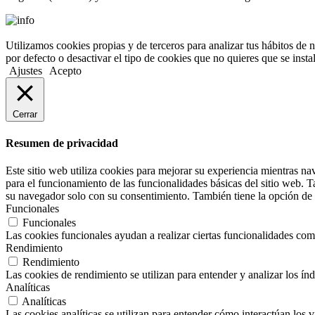
Utilizamos cookies propias y de terceros para analizar tus hábitos de 
por defecto o desactivar el tipo de cookies que no quieres que se inst
Ajustes
Acepto
Cerrar
Resumen de privacidad
Este sitio web utiliza cookies para mejorar su experiencia mientras na
para el funcionamiento de las funcionalidades básicas del sitio web. 
su navegador solo con su consentimiento. También tiene la opción de o
Funcionales
Funcionales
Las cookies funcionales ayudan a realizar ciertas funcionalidades como 
Rendimiento
Rendimiento
Las cookies de rendimiento se utilizan para entender y analizar los índ
Analíticas
Analíticas
Las cookies analíticas se utilizan para entender cómo interactúan los v