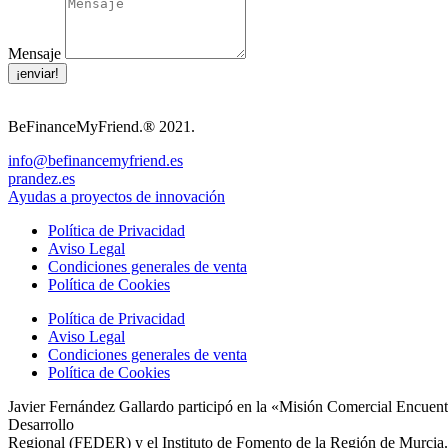
Mensaje
¡enviar!
BeFinanceMyFriend.® 2021.
info@befinancemyfriend.es
prandez.es
Ayudas a proyectos de innovación
Política de Privacidad
Aviso Legal
Condiciones generales de venta
Política de Cookies
Política de Privacidad
Aviso Legal
Condiciones generales de venta
Política de Cookies
Javier Fernández Gallardo participó en la «Misión Comercial Encuent
Desarrollo
Regional (FEDER) y el Instituto de Fomento de la Región de Murcia.