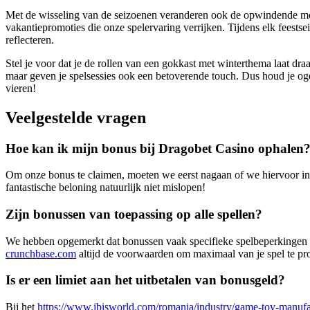
Met de wisseling van de seizoenen veranderen ook de opwindende mog
vakantiepromoties die onze spelervaring verrijken. Tijdens elk feests
reflecteren.
Stel je voor dat je de rollen van een gokkast met winterthema laat draai
maar geven je spelsessies ook een betoverende touch. Dus houd je oge
vieren!
Veelgestelde vragen
Hoe kan ik mijn bonus bij Dragobet Casino ophalen
Om onze bonus te claimen, moeten we eerst nagaan of we hiervoor in
fantastische beloning natuurlijk niet mislopen!
Zijn bonussen van toepassing op alle spellen?
We hebben opgemerkt dat bonussen vaak specifieke spelbeperkingen h
crunchbase.com
altijd de voorwaarden om maximaal van je spel te pro
Is er een limiet aan het uitbetalen van bonusgeld?
Bij het
https://www.ibisworld.com/romania/industry/game-toy-manuf