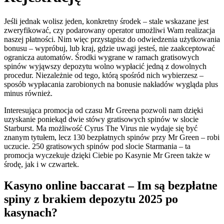
Jeśli jednak wolisz jeden, konkretny środek – stale wskazane jest
zweryfikować, czy podarowany operator umożliwi Wam realizacja
naszej płatności. Nim więc przystąpisz do odwiedzenia użytkowania
bonusu – wypróbuj, lub kraj, gdzie uwagi jesteś, nie zaakceptować
ogranicza automatów. Środki wygrane w ramach gratisowych
spinów wyjąwszy depozytu wolno wypłacić jedną z dowolnych
procedur.
Niezależnie od tego, którą spośród nich wybierzesz –
sposób wypłacania zarobionych na bonusie nakładów wygląda plus
minus również.
Interesująca promocja od czasu Mr Greena pozwoli nam dzięki
uzyskanie poniekąd dwie stówy gratisowych spinów w slocie
Starburst. Ma możliwość Cyrus The Virus nie wydaje się być
znanym tytułem, lecz 130 bezpłatnych spinów przy Mr Green – robi
uczucie. 250 gratisowych spinów pod slocie Starmania – ta
promocja wyczekuje dzięki Ciebie po Kasynie Mr Green także w
środę, jak i w czwartek.
Kasyno online baccarat – Im są bezpłatne
spiny z brakiem depozytu 2025 po
kasynach?