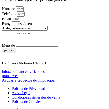
contigo lo antes posible. ¡Muchas gracias!
Nombre
Teléfono
Email
Estoy interesado en
Mensaje
¡enviar!
BeFinanceMyFriend.® 2021.
info@befinancemyfriend.es
prandez.es
Ayudas a proyectos de innovación
Política de Privacidad
Aviso Legal
Condiciones generales de venta
Política de Cookies