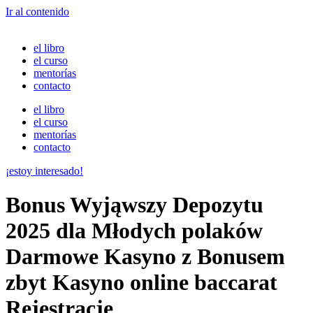
Ir al contenido
el libro
el curso
mentorías
contacto
el libro
el curso
mentorías
contacto
¡estoy interesado!
Bonus Wyjąwszy Depozytu
2025 dla Młodych polaków
Darmowe Kasyno z Bonusem
zbyt Kasyno online baccarat
Rejestrację