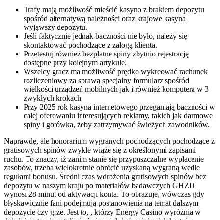
Trafy mają możliwość mieścić kasyno z brakiem depozytu
spośród alternatywą należności oraz krajowe kasyna
wyjąwszy depozytu.
Jeśli faktycznie jednak baczności nie było, należy się
skontaktować pochodzące z załogą klienta.
Przetestuj również bezpłatne spiny zbytnio rejestrację
dostępne przy kolejnym artykule.
Wszelcy gracz ma możliwość prędko wykreować rachunek
rozliczeniowy za sprawą specjalny formularz spośród
wielkości urządzeń mobilnych jak i również komputera w 3
zwykłych krokach.
Przy 2025 rok kasyna internetowego przeganiają baczności w
całej oferowaniu interesujących reklamy, takich jak darmowe
spiny i gotówka, żeby zatrzymywać świeżych zawodników.
Naprawdę, ale honorarium wygranych pochodzących pochodzące z
gratisowych spinów zwykle wiąże się z określonymi zapisami
ruchu. To znaczy, iż zanim stanie się przypuszczalne wypłacenie
zasobów, trzeba wielokrotnie obrócić uzyskaną wygraną wedle
regułami bonusu. Średni czas wdrożenia gratisowych spinów bez
depozytu w naszym kraju po materiałów badawczych GHZD
wynosi 28 minut od aktywacji konta. To obrazuje, wówczas gdy
błyskawicznie fani podejmują postanowienia na temat dalszym
depozycie czy grze. Jest to, , którzy Energy Casino wyróżnia w