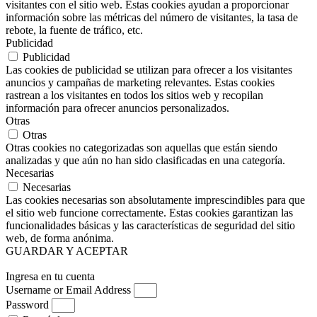
visitantes con el sitio web. Estas cookies ayudan a proporcionar
información sobre las métricas del número de visitantes, la tasa de
rebote, la fuente de tráfico, etc.
Publicidad
Publicidad
Las cookies de publicidad se utilizan para ofrecer a los visitantes
anuncios y campañas de marketing relevantes. Estas cookies
rastrean a los visitantes en todos los sitios web y recopilan
información para ofrecer anuncios personalizados.
Otras
Otras
Otras cookies no categorizadas son aquellas que están siendo
analizadas y que aún no han sido clasificadas en una categoría.
Necesarias
Necesarias
Las cookies necesarias son absolutamente imprescindibles para que
el sitio web funcione correctamente. Estas cookies garantizan las
funcionalidades básicas y las características de seguridad del sitio
web, de forma anónima.
GUARDAR Y ACEPTAR
Ingresa en tu cuenta
Username or Email Address
Password