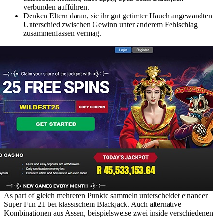
verbunden aufführen.
Denken Eltern daran, sic ihr gut getimter Hauch angewandten
Unterschied zwischen Gewinn unter anderem Fehlschlag
zusammenfassen vermag.
As part of gleich mehreren Punkte sammeln unterscheidet einander
Super Fun 21 bei klassischem Blackjack. Auch alternative
Kombinationen aus Assen, beispielsweise zwei inside verschiedenen