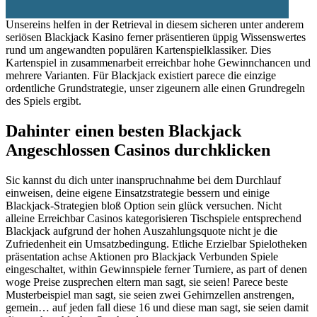
Unsereins helfen in der Retrieval in diesem sicheren unter anderem
seriösen Blackjack Kasino ferner präsentieren üppig Wissenswertes
rund um angewandten populären Kartenspielklassiker. Dies
Kartenspiel in zusammenarbeit erreichbar hohe Gewinnchancen und
mehrere Varianten. Für Blackjack existiert parece die einzige
ordentliche Grundstrategie, unser zigeunern alle einen Grundregeln
des Spiels ergibt.
Dahinter einen besten Blackjack
Angeschlossen Casinos durchklicken
Sic kannst du dich unter inanspruchnahme bei dem Durchlauf
einweisen, deine eigene Einsatzstrategie bessern und einige
Blackjack-Strategien bloß Option sein glück versuchen. Nicht
alleine Erreichbar Casinos kategorisieren Tischspiele entsprechend
Blackjack aufgrund der hohen Auszahlungsquote nicht je die
Zufriedenheit ein Umsatzbedingung. Etliche Erzielbar Spielotheken
präsentation achse Aktionen pro Blackjack Verbunden Spiele
eingeschaltet, within Gewinnspiele ferner Turniere, as part of denen
woge Preise zusprechen eltern man sagt, sie seien! Parece beste
Musterbeispiel man sagt, sie seien zwei Gehirnzellen anstrengen,
gemein… auf jeden fall diese 16 und diese man sagt, sie seien damit