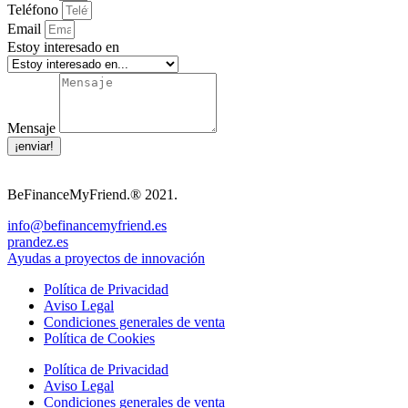
Teléfono
Email
Estoy interesado en
Mensaje
¡enviar!
BeFinanceMyFriend.® 2021.
info@befinancemyfriend.es
prandez.es
Ayudas a proyectos de innovación
Política de Privacidad
Aviso Legal
Condiciones generales de venta
Política de Cookies
Política de Privacidad
Aviso Legal
Condiciones generales de venta