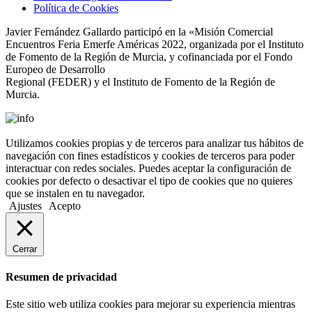
Política de Cookies
Javier Fernández Gallardo participó en la «Misión Comercial
Encuentros Feria Emerfe Américas 2022, organizada por el Instituto
de Fomento de la Región de Murcia, y cofinanciada por el Fondo
Europeo de Desarrollo
Regional (FEDER) y el Instituto de Fomento de la Región de
Murcia.
Utilizamos cookies propias y de terceros para analizar tus hábitos de
navegación con fines estadísticos y cookies de terceros para poder
interactuar con redes sociales. Puedes aceptar la configuración de
cookies por defecto o desactivar el tipo de cookies que no quieres
que se instalen en tu navegador.
Ajustes
Acepto
Cerrar
Resumen de privacidad
Este sitio web utiliza cookies para mejorar su experiencia mientras