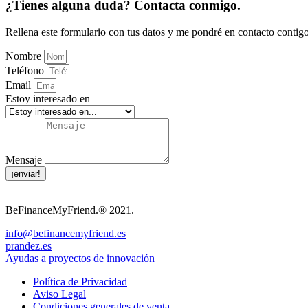
¿Tienes alguna duda? Contacta conmigo.
Rellena este formulario con tus datos y me pondré en contacto contigo
Nombre
Teléfono
Email
Estoy interesado en
Mensaje
¡enviar!
BeFinanceMyFriend.® 2021.
info@befinancemyfriend.es
prandez.es
Ayudas a proyectos de innovación
Política de Privacidad
Aviso Legal
Condiciones generales de venta