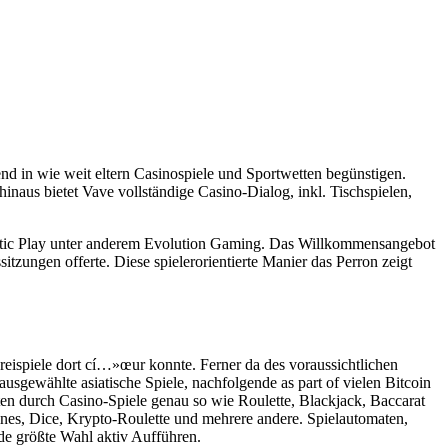
d in wie weit eltern Casinospiele und Sportwetten begünstigen.
inaus bietet Vave vollständige Casino-Dialog, inkl.
Tischspielen,
gmatic Play unter anderem Evolution Gaming. Das Willkommensangebot
itzungen offerte. Diese spielerorientierte Manier das Perron zeigt
Freispiele dort cí…»œur konnte. Ferner da des voraussichtlichen
usgewählte asiatische Spiele, nachfolgende as part of vielen Bitcoin
en durch Casino-Spiele genau so wie Roulette, Blackjack, Baccarat
ines, Dice, Krypto-Roulette und mehrere andere. Spielautomaten,
nde größte Wahl aktiv Aufführen.