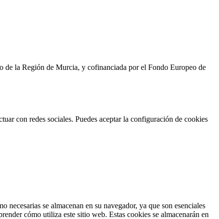
to de la Región de Murcia, y cofinanciada por el Fondo Europeo de
actuar con redes sociales. Puedes aceptar la configuración de cookies
 como necesarias se almacenan en su navegador, ya que son esenciales
prender cómo utiliza este sitio web. Estas cookies se almacenarán en