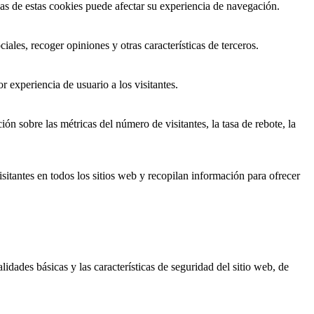
nas de estas cookies puede afectar su experiencia de navegación.
ales, recoger opiniones y otras características de terceros.
r experiencia de usuario a los visitantes.
ón sobre las métricas del número de visitantes, la tasa de rebote, la
isitantes en todos los sitios web y recopilan información para ofrecer
dades básicas y las características de seguridad del sitio web, de