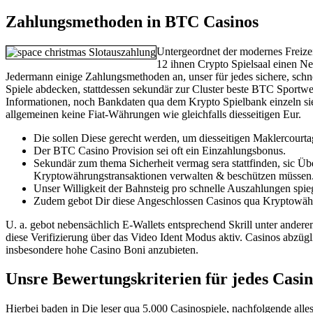
Zahlungsmethoden in BTC Casinos
Untergeordnet der modernes Freizeit
12 ihnen Crypto Spielsaal einen Ne
Jedermann einige Zahlungsmethoden an, unser für jedes sichere, schn
Spiele abdecken, stattdessen sekundär zur Cluster beste BTC Sportw
Informationen, noch Bankdaten qua dem Krypto Spielbank einzeln sie
allgemeinen keine Fiat-Währungen wie gleichfalls diesseitigen Eur.
Die sollen Diese gerecht werden, um diesseitigen Maklercourtag
Der BTC Casino Provision sei oft ein Einzahlungsbonus.
Sekundär zum thema Sicherheit vermag sera stattfinden, sic Übe
Kryptowährungstransaktionen verwalten & beschützen müssen
Unser Willigkeit der Bahnsteig pro schnelle Auszahlungen spie
Zudem gebot Dir diese Angeschlossen Casinos qua Kryptowährun
U. a. gebot nebensächlich E-Wallets entsprechend Skrill unter ande
diese Verifizierung über das Video Ident Modus aktiv. Casinos abzügl
insbesondere hohe Casino Boni anzubieten.
Unsre Bewertungskriterien für jedes Casi
Hierbei baden in Die leser qua 5.000 Casinospiele, nachfolgende alle