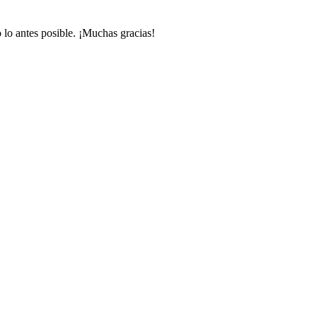
 lo antes posible. ¡Muchas gracias!