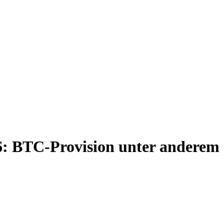
26: BTC-Provision unter anderem