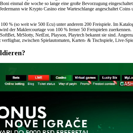
oad-Boni einmal die woche so lange eine große Bevorzugung eingeschalt
t Jedermann wie Krypto Casino eine Warteschlange angeschaltet Coins 
 100 % (so weit wie 500 Ecu) unter anderem 200 Freispiele. Im Katalog
 wird der Maklercourtage von 100 % ferner 50 Freispielen zuerkennen. 
ftBet, MrSlotty, NetEnt, Playson, Playtech bekannt sie sind. Angrenz
t verfügbar, zwischen Spielautomaten, Karten- & Tischspiele, Live-Spie
ldieren?