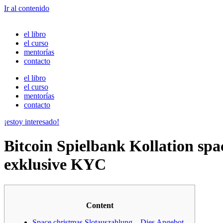
Ir al contenido
el libro
el curso
mentorías
contacto
el libro
el curso
mentorías
contacto
¡estoy interesado!
Bitcoin Spielbank Kollation sp
exklusive KYC
Content
Space christmas Slotauszahlung – Dies Angebot