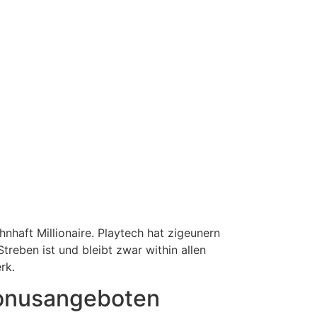
nhaft Millionaire. Playtech hat zigeunern
treben ist und bleibt zwar within allen
rk.
Bonusangeboten