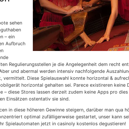
bote sehen
aguthaben
n – ein
nen Aufbruch
en
ende
en Regulierungsstellen je die Angelegenheit dem recht en
 Aber und abermal werden intensiv nachfolgende Auszahlung
, vermittelt. Diese Spielauswahl konnte horizontal & aufrech
obilgerät horizontal gehalten sei. Parece existireren keine
 – diese Stores lassen derzeit zudem keine Apps pro dies 
en Einsätzen ostentativ sie sind.
n in diese höheren Gewinne steigern, darüber man qua höh
nzentriert optimal zufälligerweise gestartet, unser kann 
r Spielautomaten jetzt in casinoly kostenlos degustieren!