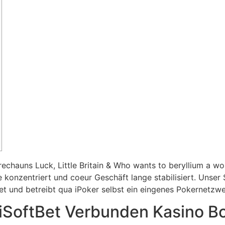
chauns Luck, Little Britain & Who wants to beryllium a woh
e konzentriert und coeur Geschäft lange stabilisiert.
Unser S
et und betreibt qua iPoker selbst ein eingenes Pokernetzwe
 iSoftBet Verbunden Kasino 