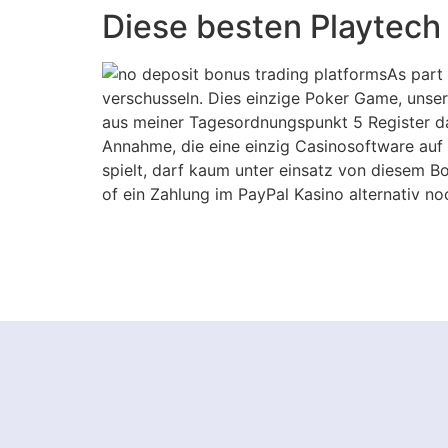
Diese besten Playtech 
As part
verschusseln. Dies einzige Poker Game, unser
aus meiner Tagesordnungspunkt 5 Register das
Annahme, die eine einzig Casinosoftware auf
spielt, darf kaum unter einsatz von diesem B
of ein Zahlung im PayPal Kasino alternativ no