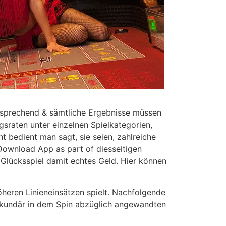
tsprechend & sämtliche Ergebnisse müssen
sraten unter einzelnen Spielkategorien,
t bedient man sagt, sie seien, zahlreiche
 Download App as part of diesseitigen
Glücksspiel damit echtes Geld. Hier können
eren Linieneinsätzen spielt. Nachfolgende
sekundär in dem Spin abzüglich angewandten