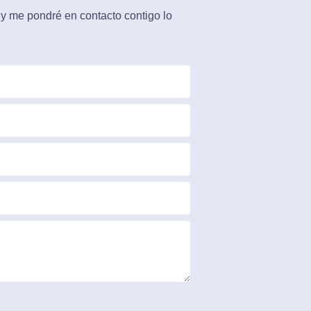
 y me pondré en contacto contigo lo