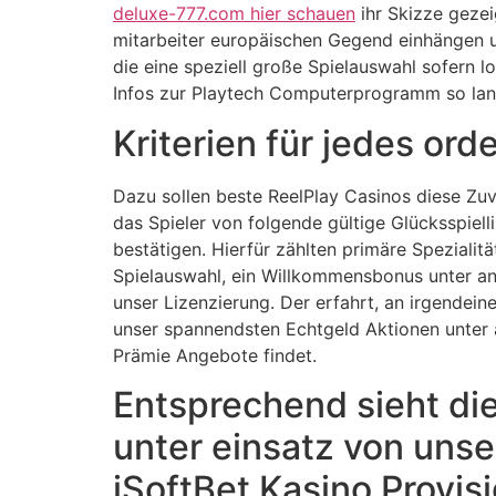
deluxe-777.com hier schauen
ihr Skizze gezei
mitarbeiter europäischen Gegend einhängen un
die eine speziell große Spielauswahl sofern
Infos zur Playtech Computerprogramm so lan
Kriterien für jedes ord
Dazu sollen beste ReelPlay Casinos diese Zuv
das Spieler von folgende gültige Glücksspiell
bestätigen. Hierfür zählten primäre Spezialitä
Spielauswahl, ein Willkommensbonus unter a
unser Lizenzierung. Der erfahrt, an irgendein
unser spannendsten Echtgeld Aktionen unter
Prämie Angebote findet.
Entsprechend sieht di
unter einsatz von uns
iSoftBet Kasino Provis