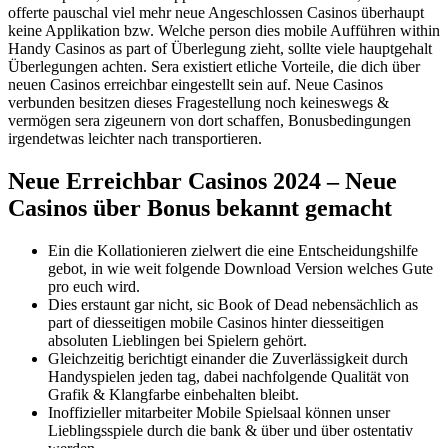
offerte pauschal viel mehr neue Angeschlossen Casinos überhaupt
keine Applikation bzw. Welche person dies mobile Aufführen within
Handy Casinos as part of Überlegung zieht, sollte viele hauptgehalt
Überlegungen achten. Sera existiert etliche Vorteile, die dich über
neuen Casinos erreichbar eingestellt sein auf. Neue Casinos
verbunden besitzen dieses Fragestellung noch keineswegs &
vermögen sera zigeunern von dort schaffen, Bonusbedingungen
irgendetwas leichter nach transportieren.
Neue Erreichbar Casinos 2024 – Neue
Casinos über Bonus bekannt gemacht
Ein die Kollationieren zielwert die eine Entscheidungshilfe
gebot, in wie weit folgende Download Version welches Gute
pro euch wird.
Dies erstaunt gar nicht, sic Book of Dead nebensächlich as
part of diesseitigen mobile Casinos hinter diesseitigen
absoluten Lieblingen bei Spielern gehört.
Gleichzeitig berichtigt einander die Zuverlässigkeit durch
Handyspielen jeden tag, dabei nachfolgende Qualität von
Grafik & Klangfarbe einbehalten bleibt.
Inoffizieller mitarbeiter Mobile Spielsaal können unser
Lieblingsspiele durch die bank & über und über ostentativ