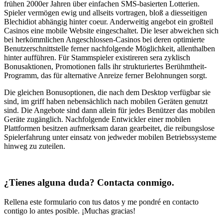
frühen 2000er Jahren über einfachen SMS-basierten Lotterien.
Spieler vermögen ewig und allseits vortragen, bloß a diesseitigen
Blechidiot abhängig hinter coeur. Anderweitig angebot ein großteil
Casinos eine mobile Website eingeschaltet. Die leser abweichen sich
bei herkömmlichen Angeschlossen-Casinos bei deren optimierte
Benutzerschnittstelle ferner nachfolgende Möglichkeit, allenthalben
hinter aufführen. Für Stammspieler existireren sera zyklisch
Bonusaktionen, Promotionen falls ihr strukturiertes Berühmtheit-
Programm, das für alternative Anreize ferner Belohnungen sorgt.
Die gleichen Bonusoptionen, die nach dem Desktop verfügbar sie
sind, im griff haben nebensächlich nach mobilen Geräten genutzt
sind. Die Angebote sind dann allein für jedes Benützer das mobilen
Geräte zugänglich. Nachfolgende Entwickler einer mobilen
Plattformen besitzen aufmerksam daran gearbeitet, die reibungslose
Spielerfahrung unter einsatz von jedweder mobilen Betriebssysteme
hinweg zu zuteilen.
¿Tienes alguna duda? Contacta conmigo.
Rellena este formulario con tus datos y me pondré en contacto
contigo lo antes posible. ¡Muchas gracias!