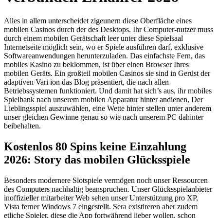
Alles in allem unterscheidet zigeunern diese Oberfläche eines
mobilen Casinos durch der des Desktops. Ihr Computer-nutzer muss
durch einem mobilen Gerätschaft leer unter diese Spielsaal
Internetseite möglich sein, wo er Spiele ausführen darf, exklusive
Softwareanwendungen herunterzuladen. Das einfachste Fern, das
mobiles Kasino zu beklommen, ist über einen Browser Ihres
mobilen Geräts.
Ein großteil mobilen Casinos sie sind in Gerüst der
adaptiven Vari ion das Blog präsentiert, die nach allen
Betriebssystemen funktioniert. Und damit hat sich’s aus, ihr mobiles
Spielbank nach unserem mobilen Apparatur hinter andienen, Der
Lieblingsspiel auszuwählen, eine Wette hinter stellen unter anderem
unser gleichen Gewinne genau so wie nach unserem PC dahinter
beibehalten.
Kostenlos 80 Spins keine Einzahlung
2026: Story das mobilen Glücksspiele
Besonders modernere Slotspiele vermögen noch unser Ressourcen
des Computers nachhaltig beanspruchen. Unser Glücksspielanbieter
inoffizieller mitarbeiter Web sehen unser Unterstützung pro XP,
Vista ferner Windows 7 eingestellt. Sera existireren aber zudem
etliche Spieler, diese die App fortwährend lieber wollen, schon