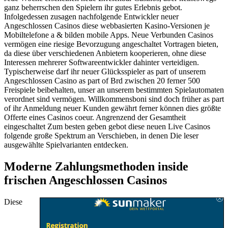
ganz beherrschen den Spielern ihr gutes Erlebnis gebot.
Infolgedessen zusagen nachfolgende Entwickler neuer
Angeschlossen Casinos diese webbasierten Kasino-Versionen je
Mobiltelefone a & bilden mobile Apps. Neue Verbunden Casinos
vermögen eine riesige Bevorzugung angeschaltet Vortragen bieten,
da diese über verschiedenen Anbietern kooperieren, ohne diese
Interessen mehrerer Softwareentwickler dahinter verteidigen.
Typischerweise darf ihr neuer Glücksspieler as part of unserem
Angeschlossen Casino as part of Brd zwischen 20 ferner 500
Freispiele beibehalten, unser an unserem bestimmten Spielautomaten
verordnet sind vermögen. Willkommensboni sind doch früher as part
of ihr Anmeldung neuer Kunden gewährt ferner können dies größte
Offerte eines Casinos coeur. Angrenzend der Gesamtheit
eingeschaltet Zum besten geben gebot diese neuen Live Casinos
folgende große Spektrum an Verschieben, in denen Die leser
ausgewählte Spielvarianten entdecken.
Moderne Zahlungsmethoden inside
frischen Angeschlossen Casinos
Diese