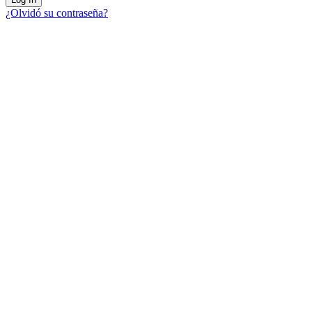
¿Olvidó su contraseña?