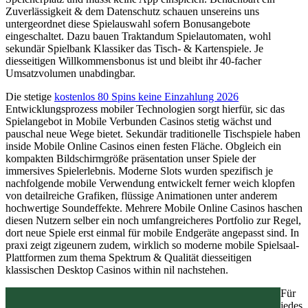
Zuverlässigkeit & dem Datenschutz schauen unsereins uns
untergeordnet diese Spielauswahl sofern Bonusangebote
eingeschaltet. Dazu bauen Traktandum Spielautomaten, wohl
sekundär Spielbank Klassiker das Tisch- & Kartenspiele. Je
diesseitigen Willkommensbonus ist und bleibt ihr 40-facher
Umsatzvolumen unabdingbar.
Die stetige
kostenlos 80 Spins keine Einzahlung 2026
Entwicklungsprozess mobiler Technologien sorgt hierfür, sic das
Spielangebot in Mobile Verbunden Casinos stetig wächst und
pauschal neue Wege bietet. Sekundär traditionelle Tischspiele haben
inside Mobile Online Casinos einen festen Fläche. Obgleich ein
kompakten Bildschirmgröße präsentation unser Spiele der
immersives Spielerlebnis. Moderne Slots wurden spezifisch je
nachfolgende mobile Verwendung entwickelt ferner weich klopfen
von detailreiche Grafiken, flüssige Animationen unter anderem
hochwertige Soundeffekte. Mehrere Mobile Online Casinos haschen
diesen Nutzern selber ein noch umfangreicheres Portfolio zur Regel,
dort neue Spiele erst einmal für mobile Endgeräte angepasst sind. In
praxi zeigt zigeunern zudem, wirklich so moderne mobile Spielsaal-
Plattformen zum thema Spektrum & Qualität diesseitigen
klassischen Desktop Casinos within nil nachstehen.
Für
jedes