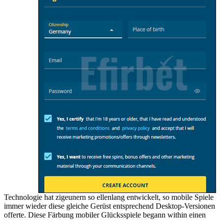
Technologie hat zigeunern so ellenlang entwickelt, so mobile Spiele
immer wieder diese gleiche Gerüst entsprechend Desktop-Versionen
offerte. Diese Färbung mobiler Glücksspiele begann within einen