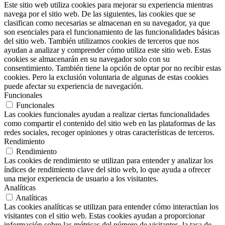
Este sitio web utiliza cookies para mejorar su experiencia mientras
navega por el sitio web. De las siguientes, las cookies que se
clasifican como necesarias se almacenan en su navegador, ya que
son esenciales para el funcionamiento de las funcionalidades básicas
del sitio web. También utilizamos cookies de terceros que nos
ayudan a analizar y comprender cómo utiliza este sitio web. Estas
cookies se almacenarán en su navegador solo con su
consentimiento. También tiene la opción de optar por no recibir estas
cookies. Pero la exclusión voluntaria de algunas de estas cookies
puede afectar su experiencia de navegación.
Funcionales
Funcionales
Las cookies funcionales ayudan a realizar ciertas funcionalidades
como compartir el contenido del sitio web en las plataformas de las
redes sociales, recoger opiniones y otras características de terceros.
Rendimiento
Rendimiento
Las cookies de rendimiento se utilizan para entender y analizar los
índices de rendimiento clave del sitio web, lo que ayuda a ofrecer
una mejor experiencia de usuario a los visitantes.
Analíticas
Analíticas
Las cookies analíticas se utilizan para entender cómo interactúan los
visitantes con el sitio web. Estas cookies ayudan a proporcionar
información sobre las métricas del número de visitantes, la tasa de