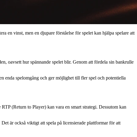
era en vinst, men en djupare förståelse för spelet kan hjälpa spelare att
 den, oavsett hur spännande spelet blir. Genom att fördela sin bankrulle
 en enda spelomgång och ger möjlighet till fler spel och potentiella
gre RTP (Return to Player) kan vara en smart strategi. Dessutom kan
et är också viktigt att spela på licensierade plattformar för att