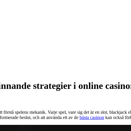
nande strategier i online casin
 förstå spelens mekanik. Varje spel, vare sig det är en slot, blackjack el
nformerade beslut, och att använda ett av de
bästa casinon
kan också förb