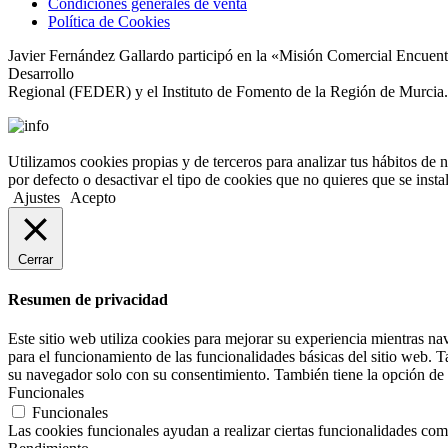
Condiciones generales de venta
Política de Cookies
Javier Fernández Gallardo participó en la «Misión Comercial Encuent
Desarrollo
Regional (FEDER) y el Instituto de Fomento de la Región de Murcia.
Utilizamos cookies propias y de terceros para analizar tus hábitos de 
por defecto o desactivar el tipo de cookies que no quieres que se inst
Ajustes
Acepto
Cerrar
Resumen de privacidad
Este sitio web utiliza cookies para mejorar su experiencia mientras na
para el funcionamiento de las funcionalidades básicas del sitio web. 
su navegador solo con su consentimiento. También tiene la opción de o
Funcionales
Funcionales
Las cookies funcionales ayudan a realizar ciertas funcionalidades como 