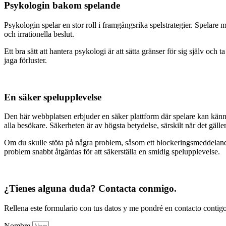
Psykologin bakom spelande
Psykologin spelar en stor roll i framgångsrika spelstrategier. Spelare 
och irrationella beslut.
Ett bra sätt att hantera psykologi är att sätta gränser för sig själv oc
jaga förluster.
En säker spelupplevelse
Den här webbplatsen erbjuder en säker plattform där spelare kan känna
alla besökare. Säkerheten är av högsta betydelse, särskilt när det gäller
Om du skulle stöta på några problem, såsom ett blockeringsmeddeland
problem snabbt åtgärdas för att säkerställa en smidig spelupplevelse.
¿Tienes alguna duda? Contacta conmigo.
Rellena este formulario con tus datos y me pondré en contacto contigo
Nombre