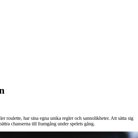
on
ler roulette, har sina egna unika regler och sannolikheter. Att sätta sig
ättra chanserna till framgång under spelets gång.