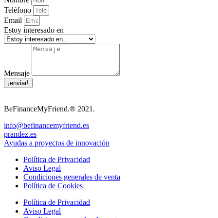
Teléfono
Email
Estoy interesado en
Mensaje
¡enviar!
BeFinanceMyFriend.® 2021.
info@befinancemyfriend.es
prandez.es
Ayudas a proyectos de innovación
Política de Privacidad
Aviso Legal
Condiciones generales de venta
Política de Cookies
Política de Privacidad
Aviso Legal