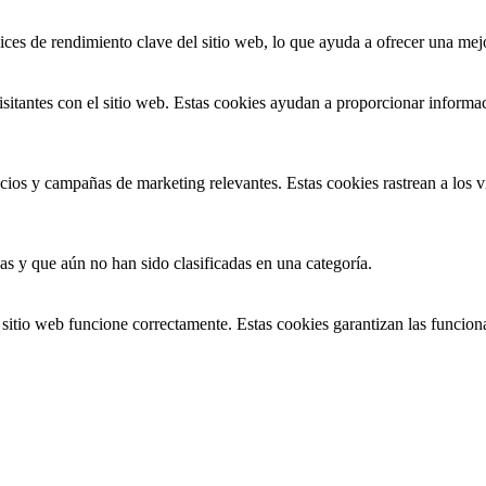
ices de rendimiento clave del sitio web, lo que ayuda a ofrecer una mejo
isitantes con el sitio web. Estas cookies ayudan a proporcionar informaci
ncios y campañas de marketing relevantes. Estas cookies rastrean a los v
as y que aún no han sido clasificadas en una categoría.
itio web funcione correctamente. Estas cookies garantizan las funcionali