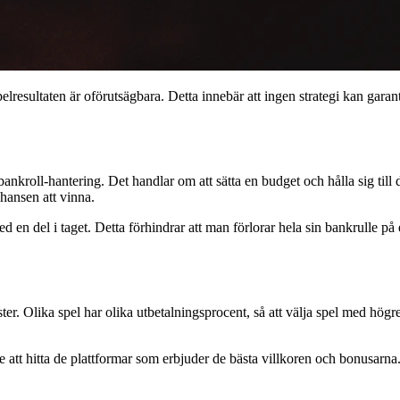
elresultaten är oförutsägbara. Detta innebär att ingen strategi kan garant
bankroll-hantering. Det handlar om att sätta en budget och hålla sig till
chansen att vinna.
ed en del i taget. Detta förhindrar att man förlorar hela sin bankrulle på
ter. Olika spel har olika utbetalningsprocent, så att välja spel med hö
att hitta de plattformar som erbjuder de bästa villkoren och bonusarna. D