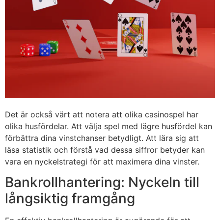
Det är också värt att notera att olika casinospel har
olika husfördelar. Att välja spel med lägre husfördel kan
förbättra dina vinstchanser betydligt. Att lära sig att
läsa statistik och förstå vad dessa siffror betyder kan
vara en nyckelstrategi för att maximera dina vinster.
Bankrollhantering: Nyckeln till
långsiktig framgång