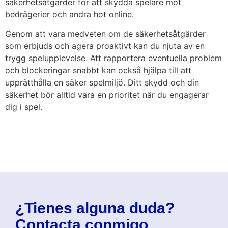
säkerhetsåtgärder för att skydda spelare mot
bedrägerier och andra hot online.
Genom att vara medveten om de säkerhetsåtgärder
som erbjuds och agera proaktivt kan du njuta av en
trygg spelupplevelse. Att rapportera eventuella problem
och blockeringar snabbt kan också hjälpa till att
upprätthålla en säker spelmiljö. Ditt skydd och din
säkerhet bör alltid vara en prioritet när du engagerar
dig i spel.
¿Tienes alguna duda?
Contacta conmigo.