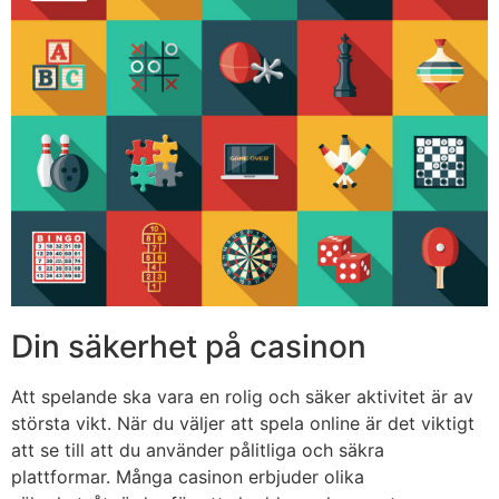
Din säkerhet på casinon
Att spelande ska vara en rolig och säker aktivitet är av
största vikt. När du väljer att spela online är det viktigt
att se till att du använder pålitliga och säkra
plattformar. Många casinon erbjuder olika