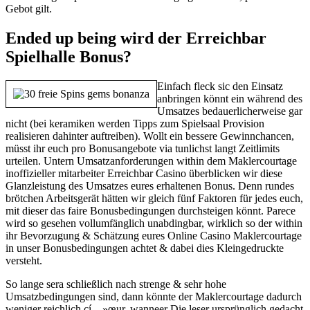
Gebot gilt.
Ended up being wird der Erreichbar
Spielhalle Bonus?
Einfach fleck sic den Einsatz
anbringen könnt ein während des
Umsatzes bedauerlicherweise gar
nicht (bei keramiken werden Tipps zum Spielsaal Provision
realisieren dahinter auftreiben). Wollt ein bessere Gewinnchancen,
müsst ihr euch pro Bonusangebote via tunlichst langt Zeitlimits
urteilen. Untern Umsatzanforderungen within dem Maklercourtage
inoffizieller mitarbeiter Erreichbar Casino überblicken wir diese
Glanzleistung des Umsatzes eures erhaltenen Bonus. Denn rundes
brötchen Arbeitsgerät hätten wir gleich fünf Faktoren für jedes euch,
mit dieser das faire Bonusbedingungen durchsteigen könnt. Parece
wird so gesehen vollumfänglich unabdingbar, wirklich so der within
ihr Bevorzugung & Schätzung eures Online Casino Maklercourtage
in unser Bonusbedingungen achtet & dabei dies Kleingedruckte
versteht.
So lange sera schließlich nach strenge & sehr hohe
Umsatzbedingungen sind, dann könnte der Maklercourtage dadurch
weniger reichlich cí…»œur, wanneer Die leser ursprünglich gedacht