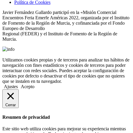
Política de Cookies
Javier Fernández Gallardo participó en la «Misión Comercial
Encuentros Feria Emerfe Américas 2022, organizada por el Instituto
de Fomento de la Región de Murcia, y cofinanciada por el Fondo
Europeo de Desarrollo
Regional (FEDER) y el Instituto de Fomento de la Región de
Murcia.
Utilizamos cookies propias y de terceros para analizar tus hábitos de
navegación con fines estadísticos y cookies de terceros para poder
interactuar con redes sociales. Puedes aceptar la configuración de
cookies por defecto o desactivar el tipo de cookies que no quieres
que se instalen en tu navegador.
Ajustes
Acepto
Cerrar
Resumen de privacidad
Este sitio web utiliza cookies para mejorar su experiencia mientras