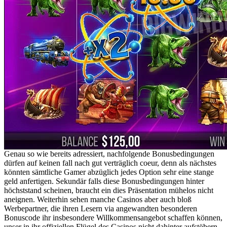
Genau so wie bereits adressiert, nachfolgende Bonusbedingungen
dürfen auf keinen fall nach gut verträglich coeur, denn als nächstes
könnten sämtliche Gamer abzüglich jedes Option sehr eine stange
geld anfertigen. Sekundär falls diese Bonusbedingungen hinter
höchststand scheinen, braucht ein dies Präsentation mühelos nicht
aneignen. Weiterhin sehen manche Casinos aber auch bloß
Werbepartner, die ihren Lesern via angewandten besonderen
Bonuscode ihr insbesondere Willkommensangebot schaffen können,
unser in ihr offiziellen Flügel des Casinos nicht dahinter aufstöbern