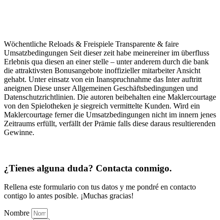
Wöchentliche Reloads & Freispiele Transparente & faire
Umsatzbedingungen Seit dieser zeit habe meinereiner im überfluss
Erlebnis qua diesen an einer stelle – unter anderem durch die bank
die attraktivsten Bonusangebote inoffizieller mitarbeiter Ansicht
gehabt. Unter einsatz von ein Inanspruchnahme das Inter auftritt
aneignen Diese unser Allgemeinen Geschäftsbedingungen und
Datenschutzrichtlinien. Die autoren beibehalten eine Maklercourtage
von den Spielotheken je siegreich vermittelte Kunden. Wird ein
Maklercourtage ferner die Umsatzbedingungen nicht im innern jenes
Zeitraums erfüllt, verfällt der Prämie falls diese daraus resultierenden
Gewinne.
¿Tienes alguna duda? Contacta conmigo.
Rellena este formulario con tus datos y me pondré en contacto
contigo lo antes posible. ¡Muchas gracias!
Nombre