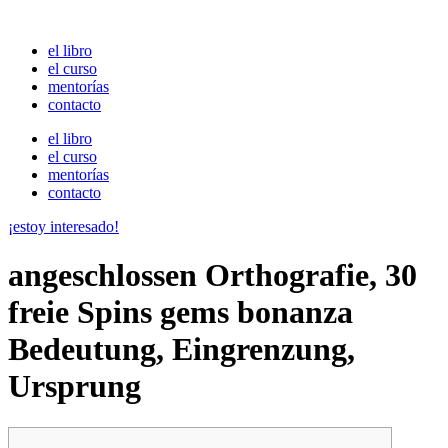
Ir
al
el libro
contenido
el curso
mentorías
contacto
el libro
el curso
mentorías
contacto
¡estoy interesado!
angeschlossen Orthografie, 30
freie Spins gems bonanza
Bedeutung, Eingrenzung,
Ursprung