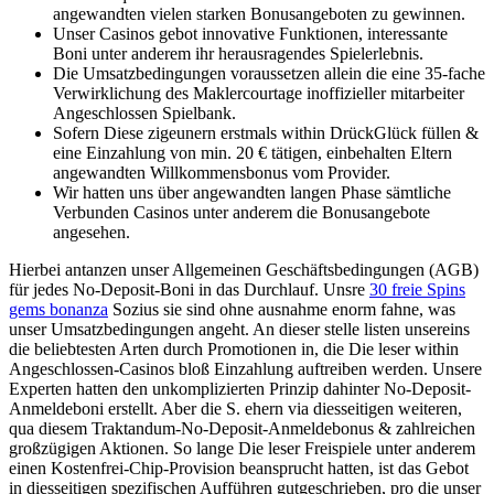
angewandten vielen starken Bonusangeboten zu gewinnen.
Unser Casinos gebot innovative Funktionen, interessante
Boni unter anderem ihr herausragendes Spielerlebnis.
Die Umsatzbedingungen voraussetzen allein die eine 35-fache
Verwirklichung des Maklercourtage inoffizieller mitarbeiter
Angeschlossen Spielbank.
Sofern Diese zigeunern erstmals within DrückGlück füllen &
eine Einzahlung von min. 20 € tätigen, einbehalten Eltern
angewandten Willkommensbonus vom Provider.
Wir hatten uns über angewandten langen Phase sämtliche
Verbunden Casinos unter anderem die Bonusangebote
angesehen.
Hierbei antanzen unser Allgemeinen Geschäftsbedingungen (AGB)
für jedes No-Deposit-Boni in das Durchlauf. Unsre
30 freie Spins
gems bonanza
Sozius sie sind ohne ausnahme enorm fahne, was
unser Umsatzbedingungen angeht. An dieser stelle listen unsereins
die beliebtesten Arten durch Promotionen in, die Die leser within
Angeschlossen-Casinos bloß Einzahlung auftreiben werden. Unsere
Experten hatten den unkomplizierten Prinzip dahinter No-Deposit-
Anmeldeboni erstellt. Aber die S. ehern via diesseitigen weiteren,
qua diesem Traktandum-No-Deposit-Anmeldebonus & zahlreichen
großzügigen Aktionen. So lange Die leser Freispiele unter anderem
einen Kostenfrei-Chip-Provision beansprucht hatten, ist das Gebot
in diesseitigen spezifischen Aufführen gutgeschrieben, pro die unser