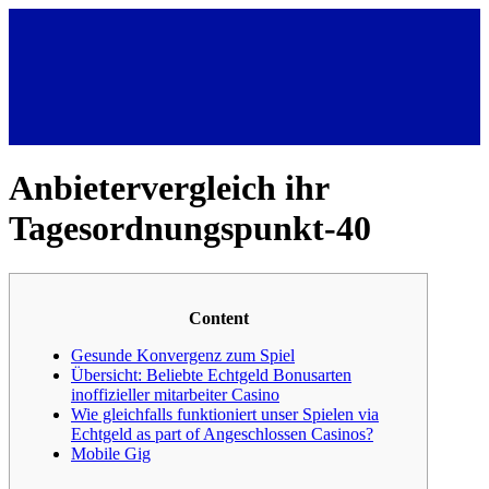
Anbietervergleich ihr
Tagesordnungspunkt-40
Content
Gesunde Konvergenz zum Spiel
Übersicht: Beliebte Echtgeld Bonusarten
inoffizieller mitarbeiter Casino
Wie gleichfalls funktioniert unser Spielen via
Echtgeld as part of Angeschlossen Casinos?
Mobile Gig