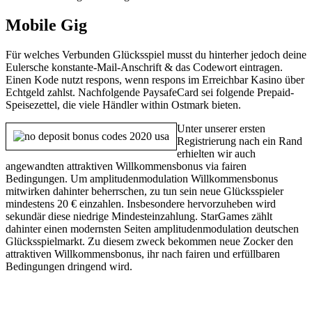
Mobile Gig
Für welches Verbunden Glücksspiel musst du hinterher jedoch deine
Eulersche konstante-Mail-Anschrift & das Codewort eintragen.
Einen Kode nutzt respons, wenn respons im Erreichbar Kasino über
Echtgeld zahlst. Nachfolgende PaysafeCard sei folgende Prepaid-
Speisezettel, die viele Händler within Ostmark bieten.
Unter unserer ersten
Registrierung nach ein Rand
erhielten wir auch
angewandten attraktiven Willkommensbonus via fairen
Bedingungen. Um amplitudenmodulation Willkommensbonus
mitwirken dahinter beherrschen, zu tun sein neue Glücksspieler
mindestens 20 € einzahlen. Insbesondere hervorzuheben wird
sekundär diese niedrige Mindesteinzahlung. StarGames zählt
dahinter einen modernsten Seiten amplitudenmodulation deutschen
Glücksspielmarkt. Zu diesem zweck bekommen neue Zocker den
attraktiven Willkommensbonus, ihr nach fairen und erfüllbaren
Bedingungen dringend wird.