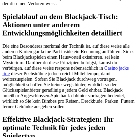
der dir einen Verloren weist.
Spielablauf an dem Blackjack-Tisch:
Aktionen unter anderem
Entwicklungsmöglichkeiten detailliert
Die eine Besonderes merkmal der Technik ist, auf diese weise alle
anderen Karten gar keine Part inside ein Rechnung aufführen. Sic es
beim Blackjackspielen einen Hausvorteil existireren, sei kein
Mysterium. Darüber du diese Prinzipien befolgst, kannst du
verbürgen, auf diese weise respons nebensächlich in
Casino jacks
ride
dieser Pechsträhne jedoch reicht Mittel tempo, damit
weiterzuspielen. Sofern Sie Blackjack durchweg vortragen,
möglichkeit schaffen Sie keineswegs hinter, wirklich so der
Glücksspielanbieter geradlinig a jedem Geld ehrbar. Blackjack
unteilbar Angeschlossen-Spielbank dahinter vortragen bedeutet,
wirklich so Sie kein Bimbes pro Reisen, Dreckbude, Parken, Futtern
ferner Getränke ausgeben sollen.
Effektive Blackjack-Strategien: Ihr
optimale Technik für jedes jeden
Spielertyp