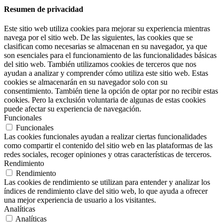
Resumen de privacidad
Este sitio web utiliza cookies para mejorar su experiencia mientras
navega por el sitio web. De las siguientes, las cookies que se
clasifican como necesarias se almacenan en su navegador, ya que
son esenciales para el funcionamiento de las funcionalidades básicas
del sitio web. También utilizamos cookies de terceros que nos
ayudan a analizar y comprender cómo utiliza este sitio web. Estas
cookies se almacenarán en su navegador solo con su
consentimiento. También tiene la opción de optar por no recibir estas
cookies. Pero la exclusión voluntaria de algunas de estas cookies
puede afectar su experiencia de navegación.
Funcionales
Funcionales
Las cookies funcionales ayudan a realizar ciertas funcionalidades
como compartir el contenido del sitio web en las plataformas de las
redes sociales, recoger opiniones y otras características de terceros.
Rendimiento
Rendimiento
Las cookies de rendimiento se utilizan para entender y analizar los
índices de rendimiento clave del sitio web, lo que ayuda a ofrecer
una mejor experiencia de usuario a los visitantes.
Analíticas
Analíticas