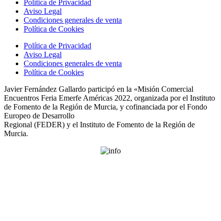
Política de Privacidad
Aviso Legal
Condiciones generales de venta
Política de Cookies
Política de Privacidad
Aviso Legal
Condiciones generales de venta
Política de Cookies
Javier Fernández Gallardo participó en la «Misión Comercial
Encuentros Feria Emerfe Américas 2022, organizada por el Instituto
de Fomento de la Región de Murcia, y cofinanciada por el Fondo
Europeo de Desarrollo
Regional (FEDER) y el Instituto de Fomento de la Región de
Murcia.