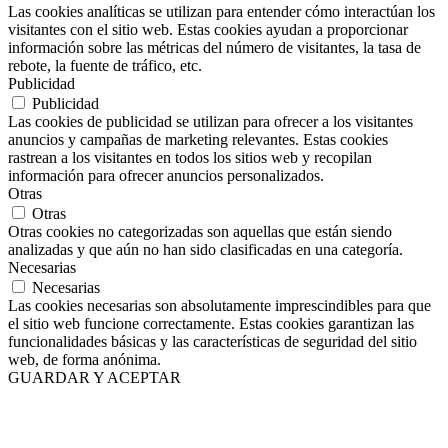
Las cookies analíticas se utilizan para entender cómo interactúan los
visitantes con el sitio web. Estas cookies ayudan a proporcionar
información sobre las métricas del número de visitantes, la tasa de
rebote, la fuente de tráfico, etc.
Publicidad
Publicidad
Las cookies de publicidad se utilizan para ofrecer a los visitantes
anuncios y campañas de marketing relevantes. Estas cookies
rastrean a los visitantes en todos los sitios web y recopilan
información para ofrecer anuncios personalizados.
Otras
Otras
Otras cookies no categorizadas son aquellas que están siendo
analizadas y que aún no han sido clasificadas en una categoría.
Necesarias
Necesarias
Las cookies necesarias son absolutamente imprescindibles para que
el sitio web funcione correctamente. Estas cookies garantizan las
funcionalidades básicas y las características de seguridad del sitio
web, de forma anónima.
GUARDAR Y ACEPTAR