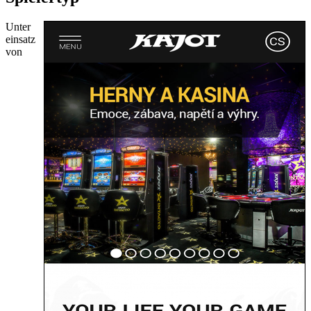
Unter
einsatz
von