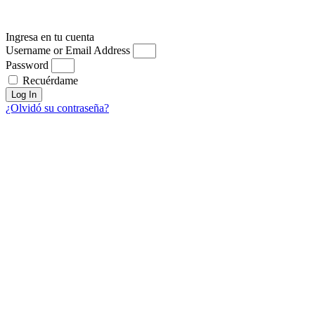
Ingresa en tu cuenta
Username or Email Address
Password
Recuérdame
Log In
¿Olvidó su contraseña?