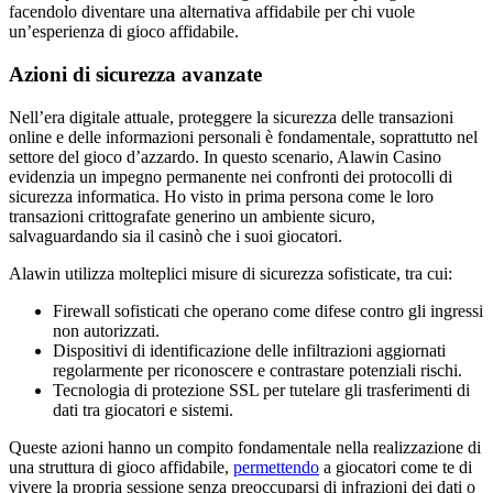
facendolo diventare una alternativa affidabile per chi vuole
un’esperienza di gioco affidabile.
Azioni di sicurezza avanzate
Nell’era digitale attuale, proteggere la sicurezza delle transazioni
online e delle informazioni personali è fondamentale, soprattutto nel
settore del gioco d’azzardo. In questo scenario, Alawin Casino
evidenzia un impegno permanente nei confronti dei protocolli di
sicurezza informatica. Ho visto in prima persona come le loro
transazioni crittografate generino un ambiente sicuro,
salvaguardando sia il casinò che i suoi giocatori.
Alawin utilizza molteplici misure di sicurezza sofisticate, tra cui:
Firewall sofisticati che operano come difese contro gli ingressi
non autorizzati.
Dispositivi di identificazione delle infiltrazioni aggiornati
regolarmente per riconoscere e contrastare potenziali rischi.
Tecnologia di protezione SSL per tutelare gli trasferimenti di
dati tra giocatori e sistemi.
Queste azioni hanno un compito fondamentale nella realizzazione di
una struttura di gioco affidabile,
permettendo
a giocatori come te di
vivere la propria sessione senza preoccuparsi di infrazioni dei dati o