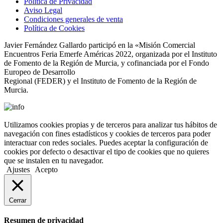
Política de Privacidad
Aviso Legal
Condiciones generales de venta
Política de Cookies
Javier Fernández Gallardo participó en la «Misión Comercial
Encuentros Feria Emerfe Américas 2022, organizada por el Instituto
de Fomento de la Región de Murcia, y cofinanciada por el Fondo
Europeo de Desarrollo
Regional (FEDER) y el Instituto de Fomento de la Región de
Murcia.
Utilizamos cookies propias y de terceros para analizar tus hábitos de
navegación con fines estadísticos y cookies de terceros para poder
interactuar con redes sociales. Puedes aceptar la configuración de
cookies por defecto o desactivar el tipo de cookies que no quieres
que se instalen en tu navegador.
Ajustes
Acepto
Cerrar
Resumen de privacidad