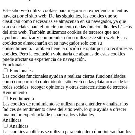
Este sitio web utiliza cookies para mejorar su experiencia mientras
navega por el sitio web. De las siguientes, las cookies que se
clasifican como necesarias se almacenan en su navegador, ya que
son esenciales para el funcionamiento de las funcionalidades básicas
del sitio web. También utilizamos cookies de terceros que nos
ayudan a analizar y comprender cómo utiliza este sitio web. Estas
cookies se almacenarán en su navegador solo con su
consentimiento. También tiene la opción de optar por no recibir estas
cookies. Pero la exclusión voluntaria de algunas de estas cookies
puede afectar su experiencia de navegación.
Funcionales
Funcionales
Las cookies funcionales ayudan a realizar ciertas funcionalidades
como compartir el contenido del sitio web en las plataformas de las
redes sociales, recoger opiniones y otras características de terceros.
Rendimiento
Rendimiento
Las cookies de rendimiento se utilizan para entender y analizar los
índices de rendimiento clave del sitio web, lo que ayuda a ofrecer
una mejor experiencia de usuario a los visitantes.
Analíticas
Analíticas
Las cookies analíticas se utilizan para entender cómo interactúan los