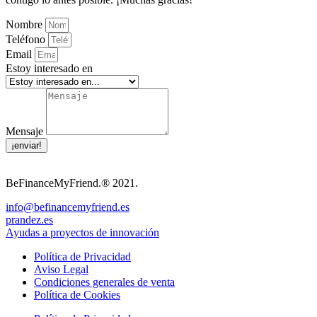
Nombre
Teléfono
Email
Estoy interesado en
Mensaje
¡enviar!
BeFinanceMyFriend.® 2021.
info@befinancemyfriend.es
prandez.es
Ayudas a proyectos de innovación
Política de Privacidad
Aviso Legal
Condiciones generales de venta
Política de Cookies