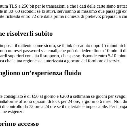
ratura TLS a 256 bit per le transazioni e che i dati delle carte siano tra
cade in 30–60 secondi; se lo attivi, serviranno al massimo due passaggi e
e richiesta entro 72 ore dalla prima richiesta di prelievo: preparati a ca
e risolverli subito
 imposta il mittente come sicuro; se il link è scaduto dopo 15 minuti ric
hiedono un reset password via email, che può richiedere fino a 10 minuti d
tardi superiori contatta il supporto, che spesso risponde entro 5-10 minut
a che la tua regione sia autorizzata a giocare dal fornitore di servizi.
vogliono un’esperienza fluida
imite consigliato è di €50 al giorno e €200 a settimana se giochi per svag
attaforme offrono opzioni di lock per 24 ore, 7 giorni o 6 mesi. Non dim
mpi di controllo da 72 ore a 24 ore se il materiale è impeccabile. Per i 
e tue esigenze.
 primo accesso