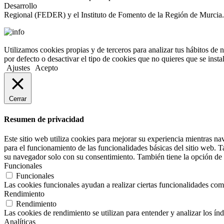
Desarrollo
Regional (FEDER) y el Instituto de Fomento de la Región de Murcia.
Utilizamos cookies propias y de terceros para analizar tus hábitos de 
por defecto o desactivar el tipo de cookies que no quieres que se inst
Ajustes
Acepto
Cerrar
Resumen de privacidad
Este sitio web utiliza cookies para mejorar su experiencia mientras na
para el funcionamiento de las funcionalidades básicas del sitio web. 
su navegador solo con su consentimiento. También tiene la opción de o
Funcionales
Funcionales
Las cookies funcionales ayudan a realizar ciertas funcionalidades como 
Rendimiento
Rendimiento
Las cookies de rendimiento se utilizan para entender y analizar los índ
Analíticas