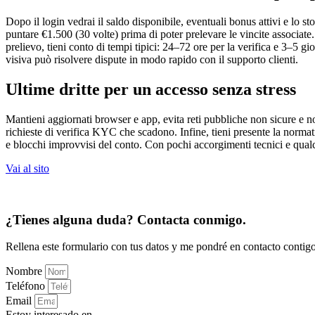
Dopo il login vedrai il saldo disponibile, eventuali bonus attivi e lo 
puntare €1.500 (30 volte) prima di poter prelevare le vincite associate
prelievo, tieni conto di tempi tipici: 24–72 ore per la verifica e 3–5 g
visiva può risolvere dispute in modo rapido con il supporto clienti.
Ultime dritte per un accesso senza stress
Mantieni aggiornati browser e app, evita reti pubbliche non sicure e non
richieste di verifica KYC che scadono. Infine, tieni presente la normati
e blocchi improvvisi del conto. Con pochi accorgimenti tecnici e qualc
Vai al sito
¿Tienes alguna duda? Contacta conmigo.
Rellena este formulario con tus datos y me pondré en contacto contigo
Nombre
Teléfono
Email
Estoy interesado en