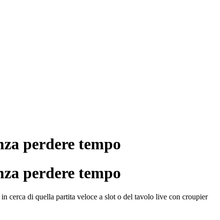
nza perdere tempo
nza perdere tempo
 cerca di quella partita veloce a slot o del tavolo live con croupier