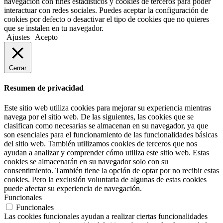
navegación con fines estadísticos y cookies de terceros para poder
interactuar con redes sociales. Puedes aceptar la configuración de
cookies por defecto o desactivar el tipo de cookies que no quieres
que se instalen en tu navegador.
Ajustes
Acepto
Cerrar
Resumen de privacidad
Este sitio web utiliza cookies para mejorar su experiencia mientras
navega por el sitio web. De las siguientes, las cookies que se
clasifican como necesarias se almacenan en su navegador, ya que
son esenciales para el funcionamiento de las funcionalidades básicas
del sitio web. También utilizamos cookies de terceros que nos
ayudan a analizar y comprender cómo utiliza este sitio web. Estas
cookies se almacenarán en su navegador solo con su
consentimiento. También tiene la opción de optar por no recibir estas
cookies. Pero la exclusión voluntaria de algunas de estas cookies
puede afectar su experiencia de navegación.
Funcionales
Funcionales
Las cookies funcionales ayudan a realizar ciertas funcionalidades