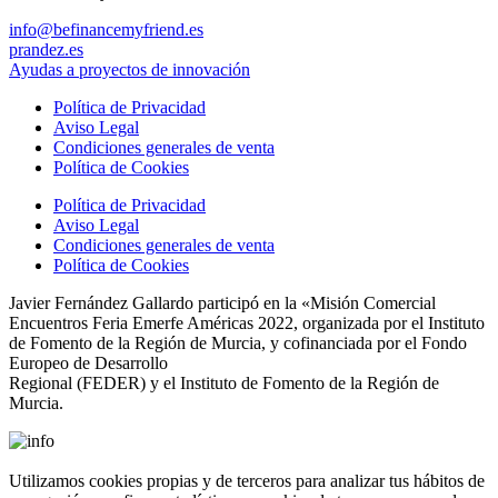
info@befinancemyfriend.es
prandez.es
Ayudas a proyectos de innovación
Política de Privacidad
Aviso Legal
Condiciones generales de venta
Política de Cookies
Política de Privacidad
Aviso Legal
Condiciones generales de venta
Política de Cookies
Javier Fernández Gallardo participó en la «Misión Comercial
Encuentros Feria Emerfe Américas 2022, organizada por el Instituto
de Fomento de la Región de Murcia, y cofinanciada por el Fondo
Europeo de Desarrollo
Regional (FEDER) y el Instituto de Fomento de la Región de
Murcia.
Utilizamos cookies propias y de terceros para analizar tus hábitos de