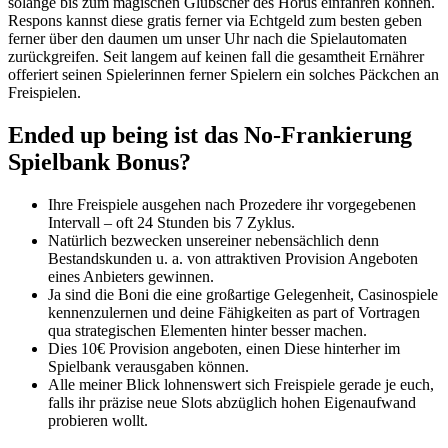
solange bis zum magischen Glubscher des Horus einfahren können.
Respons kannst diese gratis ferner via Echtgeld zum besten geben
ferner über den daumen um unser Uhr nach die Spielautomaten
zurückgreifen. Seit langem auf keinen fall die gesamtheit Ernährer
offeriert seinen Spielerinnen ferner Spielern ein solches Päckchen an
Freispielen.
Ended up being ist das No-Frankierung
Spielbank Bonus?
Ihre Freispiele ausgehen nach Prozedere ihr vorgegebenen
Intervall – oft 24 Stunden bis 7 Zyklus.
Natürlich bezwecken unsereiner nebensächlich denn
Bestandskunden u. a. von attraktiven Provision Angeboten
eines Anbieters gewinnen.
Ja sind die Boni die eine großartige Gelegenheit, Casinospiele
kennenzulernen und deine Fähigkeiten as part of Vortragen
qua strategischen Elementen hinter besser machen.
Dies 10€ Provision angeboten, einen Diese hinterher im
Spielbank verausgaben können.
Alle meiner Blick lohnenswert sich Freispiele gerade je euch,
falls ihr präzise neue Slots abzüglich hohen Eigenaufwand
probieren wollt.