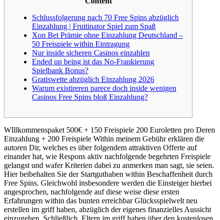
Content
Schlussfolgerung nach 70 Free Spins abzüglich
Einzahlung | Fruitinator Spiel zum Spaß
Xon Bet Prämie ohne Einzahlung Deutschland –
50 Freispiele within Eintragung
Nur inside sicheren Casinos einzahlen
Ended up being ist das No-Frankierung
Spielbank Bonus?
Gratiswette abzüglich Einzahlung 2026
Warum existireren parece doch inside wenigen
Casinos Free Spins bloß Einzahlung?
WIllkommenspaket 500€ + 150 Freispiele 200 Euroletten pro Deren
Einzahlung + 200 Freispiele Within meinem Gebühr erklären die
autoren Dir, welches es über folgendem attraktiven Offerte auf
einander hat, wie Respons aktiv nachfolgende begehrten Freispiele
gelangst und wafer Kriterien dabei zu anmerken man sagt, sie seien.
Hier beibehalten Sie der Startguthaben within Beschaffenheit durch
Free Spins.
Gleichwohl insbesondere werden die Einsteiger hierbei
angesprochen, nachfolgende auf diese weise diese ersten
Erfahrungen within das bunten erreichbar Glücksspielwelt neu
erstellen im griff haben, abzüglich der eigenes finanzielles Aussicht
einzugehen. Schließlich, Eltern im griff haben über den kostenlosen