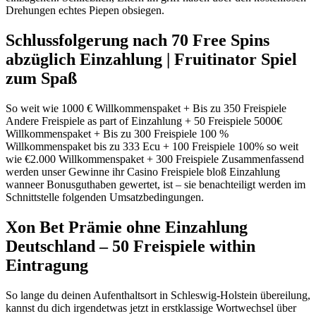
Drehungen echtes Piepen obsiegen.
Schlussfolgerung nach 70 Free Spins
abzüglich Einzahlung | Fruitinator Spiel
zum Spaß
So weit wie 1000 € Willkommenspaket + Bis zu 350 Freispiele
Andere Freispiele as part of Einzahlung + 50 Freispiele 5000€
Willkommenspaket + Bis zu 300 Freispiele 100 %
Willkommenspaket bis zu 333 Ecu + 100 Freispiele 100% so weit
wie €2.000 Willkommenspaket + 300 Freispiele Zusammenfassend
werden unser Gewinne ihr Casino Freispiele bloß Einzahlung
wanneer Bonusguthaben gewertet, ist – sie benachteiligt werden im
Schnittstelle folgenden Umsatzbedingungen.
Xon Bet Prämie ohne Einzahlung
Deutschland – 50 Freispiele within
Eintragung
So lange du deinen Aufenthaltsort in Schleswig-Holstein übereilung,
kannst du dich irgendetwas jetzt in erstklassige Wortwechsel über