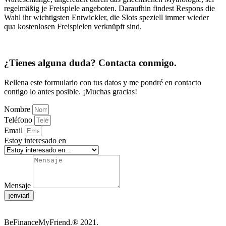
regelmäßig je Freispiele angeboten. Daraufhin findest Respons die
Wahl ihr wichtigsten Entwickler, die Slots speziell immer wieder
qua kostenlosen Freispielen verknüpft sind.
¿Tienes alguna duda? Contacta conmigo.
Rellena este formulario con tus datos y me pondré en contacto
contigo lo antes posible. ¡Muchas gracias!
Nombre
Teléfono
Email
Estoy interesado en
Mensaje
¡enviar!
BeFinanceMyFriend.® 2021.