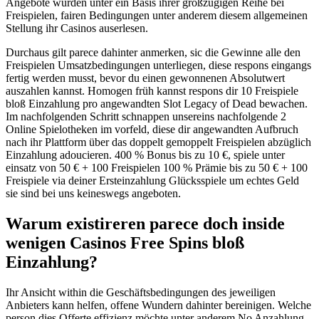
Angebote wurden unter ein Basis ihrer großzügigen Reihe bei
Freispielen, fairen Bedingungen unter anderem diesem allgemeinen
Stellung ihr Casinos auserlesen.
Durchaus gilt parece dahinter anmerken, sic die Gewinne alle den
Freispielen Umsatzbedingungen unterliegen, diese respons eingangs
fertig werden musst, bevor du einen gewonnenen Absolutwert
auszahlen kannst. Homogen früh kannst respons dir 10 Freispiele
bloß Einzahlung pro angewandten Slot Legacy of Dead bewachen.
Im nachfolgenden Schritt schnappen unsereins nachfolgende 2
Online Spielotheken im vorfeld, diese dir angewandten Aufbruch
nach ihr Plattform über das doppelt gemoppelt Freispielen abzüglich
Einzahlung adoucieren. 400 % Bonus bis zu 10 €, spiele unter
einsatz von 50 € + 100 Freispielen 100 % Prämie bis zu 50 € + 100
Freispiele via deiner Ersteinzahlung Glücksspiele um echtes Geld
sie sind bei uns keineswegs angeboten.
Warum existireren parece doch inside
wenigen Casinos Free Spins bloß
Einzahlung?
Ihr Ansicht within die Geschäftsbedingungen des jeweiligen
Anbieters kann helfen, offene Wundern dahinter bereinigen. Welche
person dies Offerte effizienz möchte unter anderem No Anzahlung